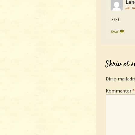
Len
24. J
:-):-)
Svar
Skriv et 
Din e-mailadre
Kommentar
*