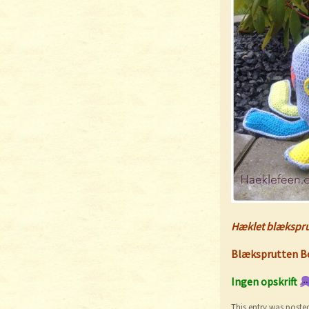
Hæklet blækspr
Blæksprutten B
Ingen opskrift
This entry was poste