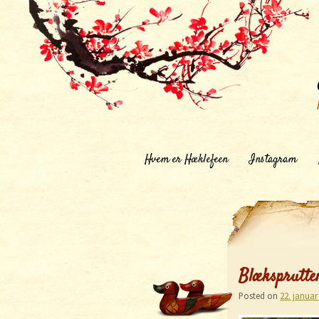
Hvem er Hæklefeen
Instagram
Blæksprutte
Posted on
22. januar