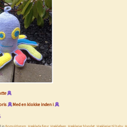
utte
oris
Med en klokke inden i
d in
Bomuldsgarn
,
Hæklede figur
,
Hæklefeen
,
Hæklerier blandet
,
Hæklerier til baby
,
H