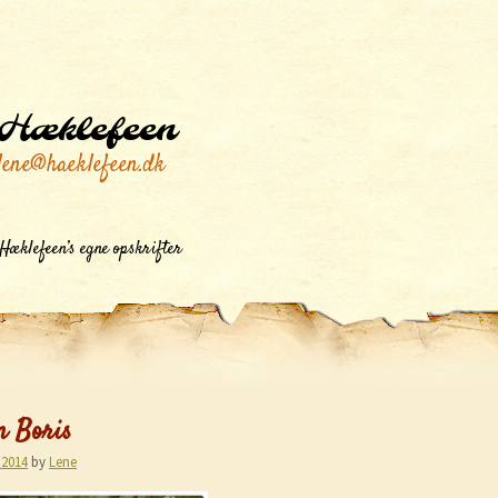
Hæklefeen
lene@haeklefeen.dk
Hæklefeen’s egne opskrifter
n Boris
 2014
by
Lene