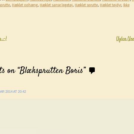
prutte
,
Hæklet ophæng
,
Hæklet sanse legetøj
,
Hæklet sprutte
,
Hæklet tøjdyr
,
Ikke
 :-)
Uglen Unn
igation
s on “
Blæksprutten Boris
”
AR 2014 AT 20:42