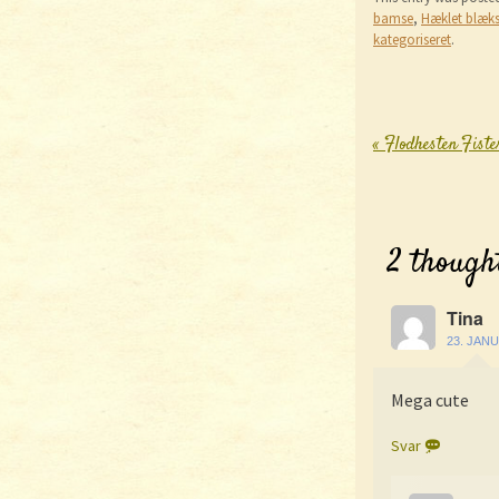
bamse
,
Hæklet blæks
kategoriseret
.
«
Flodhesten Fister
Post nav
2 thought
Tina
23. JANU
Mega cute
Svar