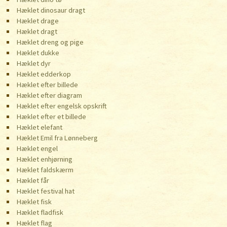
Hæklet dinosaur dragt
Hæklet drage
Hæklet dragt
Hæklet dreng og pige
Hæklet dukke
Hæklet dyr
Hæklet edderkop
Hæklet efter billede
Hæklet efter diagram
Hæklet efter engelsk opskrift
Hæklet efter et billede
Hæklet elefant
Hæklet Emil fra Lønneberg
Hæklet engel
Hæklet enhjørning
Hæklet faldskærm
Hæklet får
Hæklet festival hat
Hæklet fisk
Hæklet fladfisk
Hæklet flag