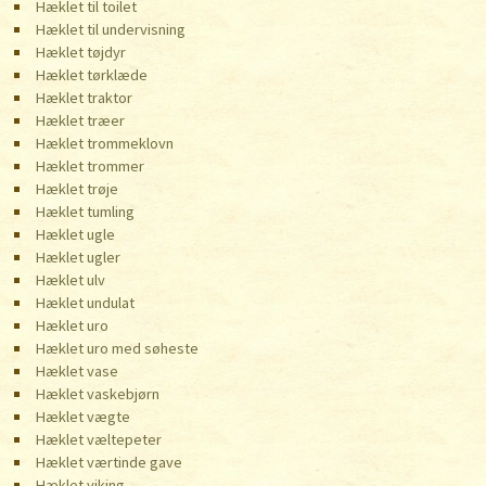
Hæklet til toilet
Hæklet til undervisning
Hæklet tøjdyr
Hæklet tørklæde
Hæklet traktor
Hæklet træer
Hæklet trommeklovn
Hæklet trommer
Hæklet trøje
Hæklet tumling
Hæklet ugle
Hæklet ugler
Hæklet ulv
Hæklet undulat
Hæklet uro
Hæklet uro med søheste
Hæklet vase
Hæklet vaskebjørn
Hæklet vægte
Hæklet væltepeter
Hæklet værtinde gave
Hæklet viking