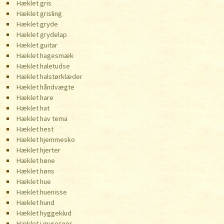
Hæklet gris
Hæklet grisling
Hæklet gryde
Hæklet grydelap
Hæklet guitar
Hæklet hagesmæk
Hæklet haletudse
Hæklet halstørklæder
Hæklet håndvægte
Hæklet hare
Hæklet hat
Hæklet hav tema
Hæklet hest
Hæklet hjemmesko
Hæklet hjerter
Hæklet høne
Hæklet høns
Hæklet hue
Hæklet huenisse
Hæklet hund
Hæklet hyggeklud
Hæklet i muresnor