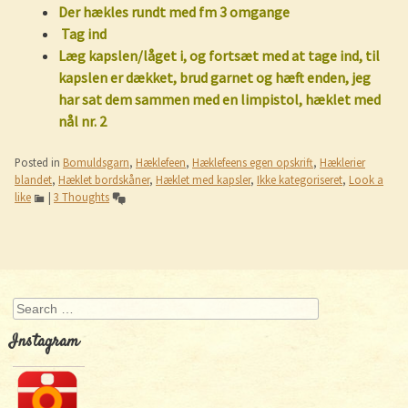
Der hækles rundt med fm 3 omgange
Tag ind
Læg kapslen/låget i, og fortsæt med at tage in
d, til
kapslen er dækket, brud garnet og hæft enden, jeg
har sat dem sammen med en limpistol, hæklet med
nål nr. 2
Posted in
Bomuldsgarn
,
Hæklefeen
,
Hæklefeens egen opskrift
,
Hæklerier
blandet
,
Hæklet bordskåner
,
Hæklet med kapsler
,
Ikke kategoriseret
,
Look a
like
|
3 Thoughts
Post navigation
Search
Instagram