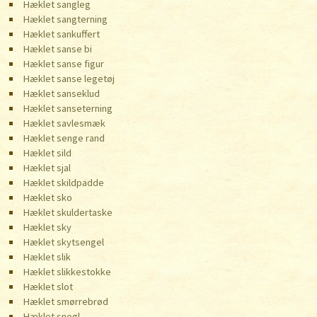
Hæklet sangleg
Hæklet sangterning
Hæklet sankuffert
Hæklet sanse bi
Hæklet sanse figur
Hæklet sanse legetøj
Hæklet sanseklud
Hæklet sanseterning
Hæklet savlesmæk
Hæklet senge rand
Hæklet sild
Hæklet sjal
Hæklet skildpadde
Hæklet sko
Hæklet skuldertaske
Hæklet sky
Hæklet skytsengel
Hæklet slik
Hæklet slikkestokke
Hæklet slot
Hæklet smørrebrød
Hæklet snegl