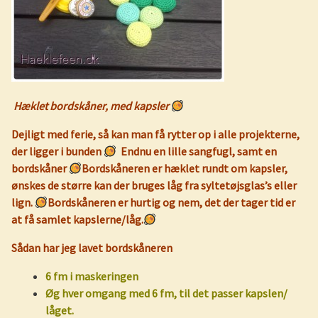
Hæklet bordskåner, med kapsler
Dejligt med ferie, så kan man få rytter op i alle projekterne,
der ligger i bunden
Endnu en lille sangfugl, samt en
bordskåner
Bordskåneren er hæklet rundt om kapsler,
ønskes de større kan der bruges låg fra syltetøjsglas’s eller
lign.
Bordskåneren er hurtig og nem, det der tager tid er
at få samlet kapslerne/låg.
Sådan har jeg lavet bordskåneren
6 fm i maskeringen
Øg hver omgang med 6 fm, til det passer kapslen/
låget.