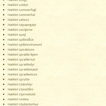
Hæklet soldat
Hæklet sommerfugl
Hæklet sommerhat
Hæklet søhest
Hæklet søpapegøje
Hæklet søstjerne
Hæklet spejl
Hæklet spilledåse
Hæklet spilleinstrument
Hæklet spiralnisse
Hæklet sprælle Bjørn
Hæklet sprælle kat
Hæklet sprælledyr
Hæklet sprællemand
Hæklet sprællenisse
Hæklet sprutte
Hæklet stabeldyr
Hæklet staneltårn
Hæklet stjernehold
Hæklet stokke
Hæklet studenterhue