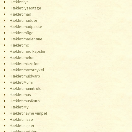
Hæklet lys
Hæklet lysestage
Hæklet mad
Hæklet madder
Hæklet madpakke
Hæklet måge
Hæklet mariehøne
Hæklet mc
Hæklet med kapsler
Hæklet melon
Hæklet mikrofon
Hæklet motorcykel
Hæklet muldvarp
Hæklet Mumi
Hæklet mumitrold
Hæklet mus
Hæklet musikuro
Hæklet My
Hæklet navne vimpel
Hæklet nisse
Hæklet nisser
Hæklet nødder