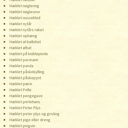
Hæklet nøglering
Hæklet nøglesnor
Hæklet nusseklud
Hæklet nytår
Hæklet nytårs raket
Hæklet ophæng
Hæklet øl bøllehat
Hæklet ølhat
Hæklet på kniblepinde
Hæklet pacmann
Hæklet panda
Hæklet påskekylling
Hæklet påskepynt
Hæklet pære
Hæklet Pelle
Hæklet pengegave
Hæklet perlehøns
Hæklet Peter Plys
Hæklet peter plys og grisling
Hæklet pige eller dreng
Hæklet pingvin