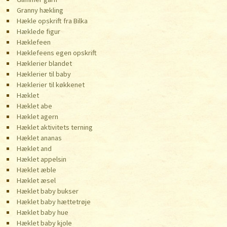
Granny hækling
Hækle opskrift fra Bilka
Hæklede figur
Hæklefeen
Hæklefeens egen opskrift
Hæklerier blandet
Hæklerier til baby
Hæklerier til køkkenet
Hæklet
Hæklet abe
Hæklet agern
Hæklet aktivitets terning
Hæklet ananas
Hæklet and
Hæklet appelsin
Hæklet æble
Hæklet æsel
Hæklet baby bukser
Hæklet baby hættetrøje
Hæklet baby hue
Hæklet baby kjole