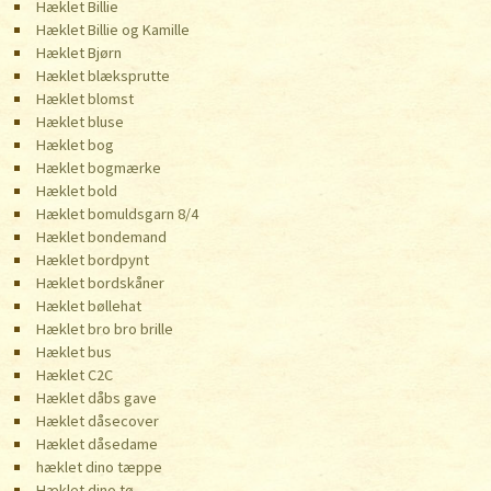
Hæklet Billie
Hæklet Billie og Kamille
Hæklet Bjørn
Hæklet blæksprutte
Hæklet blomst
Hæklet bluse
Hæklet bog
Hæklet bogmærke
Hæklet bold
Hæklet bomuldsgarn 8/4
Hæklet bondemand
Hæklet bordpynt
Hæklet bordskåner
Hæklet bøllehat
Hæklet bro bro brille
Hæklet bus
Hæklet C2C
Hæklet dåbs gave
Hæklet dåsecover
Hæklet dåsedame
hæklet dino tæppe
Hæklet dino tø