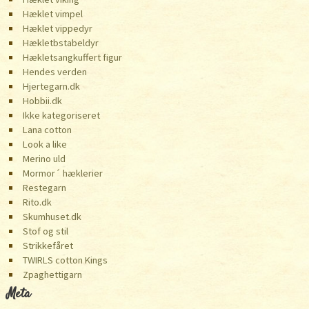
Hæklet vimpel
Hæklet vippedyr
Hækletbstabeldyr
Hækletsangkuffert figur
Hendes verden
Hjertegarn.dk
Hobbii.dk
Ikke kategoriseret
Lana cotton
Look a like
Merino uld
Mormor´ hæklerier
Restegarn
Rito.dk
Skumhuset.dk
Stof og stil
Strikkefåret
TWIRLS cotton Kings
️Zpaghettigarn
Meta