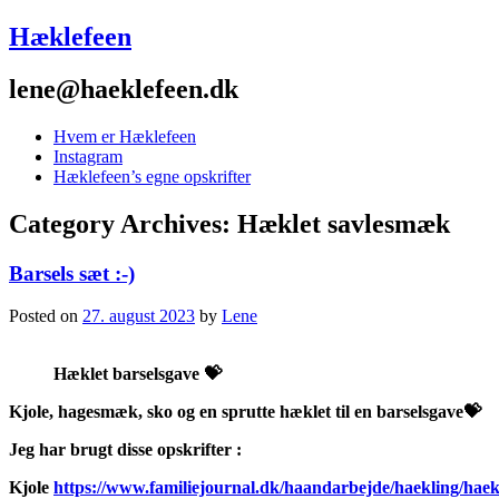
Hæklefeen
lene@haeklefeen.dk
Hvem er Hæklefeen
Instagram
Hæklefeen’s egne opskrifter
Category Archives:
Hæklet savlesmæk
Barsels sæt :-)
Posted on
27. august 2023
by
Lene
Hæklet barselsgave 💝
Kjole, hagesmæk, sko og en sprutte hæklet til en barselsgave💝
Jeg har brugt disse opskrifter :
Kjole
https://www.familiejournal.dk/haandarbejde/haekling/haekl