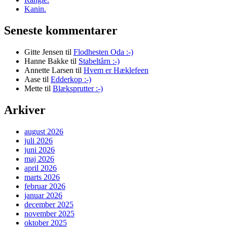
Kanin.
Seneste kommentarer
Gitte Jensen
til
Flodhesten Oda :-)
Hanne Bakke
til
Stabeltårn :-)
Annette Larsen
til
Hvem er Hæklefeen
Aase
til
Edderkop :-)
Mette
til
Blæksprutter :-)
Arkiver
august 2026
juli 2026
juni 2026
maj 2026
april 2026
marts 2026
februar 2026
januar 2026
december 2025
november 2025
oktober 2025