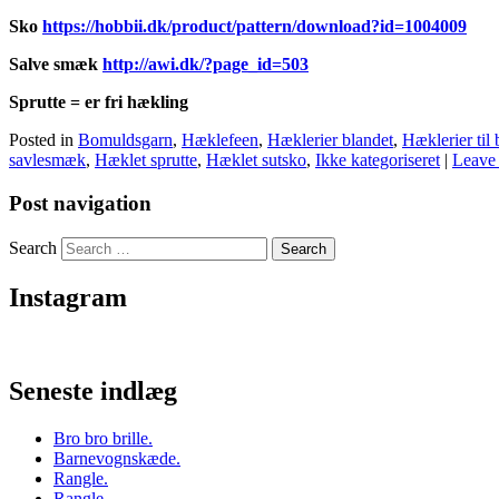
Sko
https://hobbii.dk/product/pattern/download?id=1004009
Salve smæk
http://awi.dk/?page_id=503
Sprutte = er fri hækling
Posted in
Bomuldsgarn
,
Hæklefeen
,
Hæklerier blandet
,
Hæklerier til
savlesmæk
,
Hæklet sprutte
,
Hæklet sutsko
,
Ikke kategoriseret
|
Leave
Post navigation
Search
Instagram
Seneste indlæg
Bro bro brille.
Barnevognskæde.
Rangle.
Rangle.