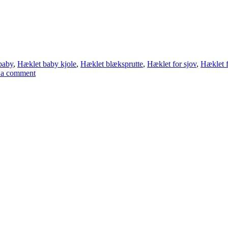
 baby
,
Hæklet baby kjole
,
Hæklet blæksprutte
,
Hæklet for sjov
,
Hæklet f
 a comment