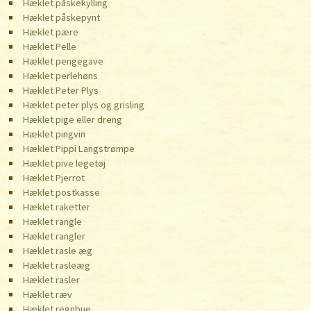
Hæklet påskekylling
Hæklet påskepynt
Hæklet pære
Hæklet Pelle
Hæklet pengegave
Hæklet perlehøns
Hæklet Peter Plys
Hæklet peter plys og grisling
Hæklet pige eller dreng
Hæklet pingvin
Hæklet Pippi Langstrømpe
Hæklet pive legetøj
Hæklet Pjerrot
Hæklet postkasse
Hæklet raketter
Hæklet rangle
Hæklet rangler
Hæklet rasle æg
Hæklet rasleæg
Hæklet rasler
Hæklet ræv
Hæklet regnbue