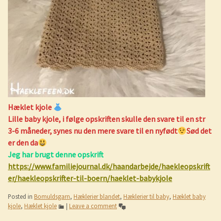
Hæklet kjole
Lille baby kjole, i følge opskriften skulle den svare til en str
3-6 måneder, synes nu den mere svare til en nyfødt
Sød det
er den da
Jeg har brugt denne opskrift
https://www.familiejournal.dk/haandarbejde/haekleopskrift
er/haekleopskrifter-til-boern/haeklet-babykjole
Posted in
Bomuldsgarn
,
Hæklerier blandet
,
Hæklerier til baby
,
Hæklet baby
kjole
,
Hæklet kjole
|
Leave a comment