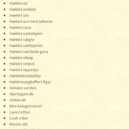
Hæklet ulv
Hæklet undulat
Hæklet uro
Hæklet uro med søheste
Hæklet vase
Hæklet vaskebjørn
Hæklet vægte
Hæklet væltepeter
Hæklet værtinde gave
Hæklet viking
Hæklet vimpel
Hæklet vippedyr
Hækletbstabeldyr
Hækletsangkuffert figur
Hendes verden
Hjertegarn.dk
Hobbii.dk
Ikke kategoriseret
Lana cotton
Look a like
Merino uld