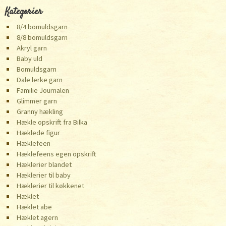
Kategorier
8/4 bomuldsgarn
8/8 bomuldsgarn
Akryl garn
Baby uld
Bomuldsgarn
Dale lerke garn
Familie Journalen
Glimmer garn
Granny hækling
Hækle opskrift fra Bilka
Hæklede figur
Hæklefeen
Hæklefeens egen opskrift
Hæklerier blandet
Hæklerier til baby
Hæklerier til køkkenet
Hæklet
Hæklet abe
Hæklet agern