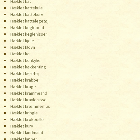
Hæklet kat
Hæklet kattehule
Hæklet kattekurv
Hæklet kattelegetøj
Hæklet keglebold
Hæklet keglenisser
Hæklet kjole
Hæklet klovn
Hæklet ko
Hæklet konkylie
Hæklet køkkenting
Hæklet køretøj
Hæklet krabbe
Hæklet krage
Hæklet krammeand
Hæklet kravlenisse
Hæklet kræmmerhus
Hæklet kringle
Hæklet krokodille
Hæklet kurv
Hæklet landmand
Hæklet lapper