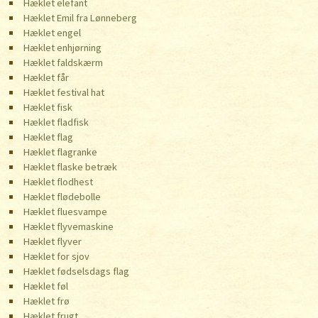
Hæklet elefant
Hæklet Emil fra Lønneberg
Hæklet engel
Hæklet enhjørning
Hæklet faldskærm
Hæklet får
Hæklet festival hat
Hæklet fisk
Hæklet fladfisk
Hæklet flag
Hæklet flagranke
Hæklet flaske betræk
Hæklet flodhest
Hæklet flødebolle
Hæklet fluesvampe
Hæklet flyvemaskine
Hæklet flyver
Hæklet for sjov
Hæklet fødselsdags flag
Hæklet føl
Hæklet frø
Hæklet frugt