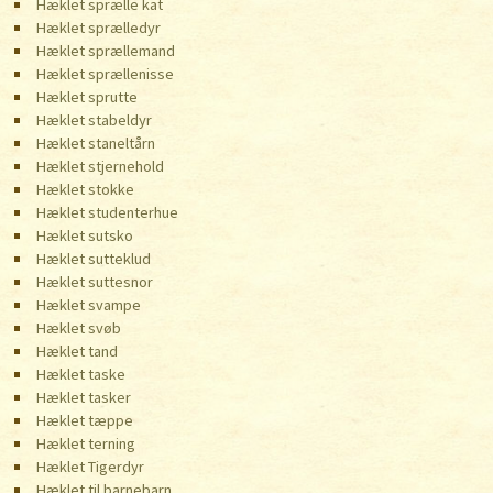
Hæklet sprælle kat
Hæklet sprælledyr
Hæklet sprællemand
Hæklet sprællenisse
Hæklet sprutte
Hæklet stabeldyr
Hæklet staneltårn
Hæklet stjernehold
Hæklet stokke
Hæklet studenterhue
Hæklet sutsko
Hæklet sutteklud
Hæklet suttesnor
Hæklet svampe
Hæklet svøb
Hæklet tand
Hæklet taske
Hæklet tasker
Hæklet tæppe
Hæklet terning
Hæklet Tigerdyr
Hæklet til barnebarn