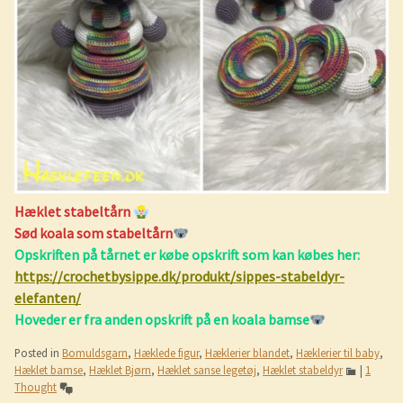
Hæklet stabeltårn
Sød koala som stabeltårn
Opskriften på tårnet er købe opskrift som kan købes her:
https://crochetbysippe.dk/produkt/sippes-stabeldyr-
elefanten/
Hoveder er fra anden opskrift på en koala bamse
Posted in
Bomuldsgarn
,
Hæklede figur
,
Hæklerier blandet
,
Hæklerier til baby
,
Hæklet bamse
,
Hæklet Bjørn
,
Hæklet sanse legetøj
,
Hæklet stabeldyr
|
1
Thought