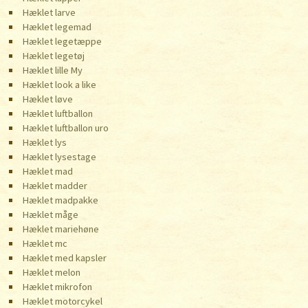
Hæklet larve
Hæklet legemad
Hæklet legetæppe
Hæklet legetøj
Hæklet lille My
Hæklet look a like
Hæklet løve
Hæklet luftballon
Hæklet luftballon uro
Hæklet lys
Hæklet lysestage
Hæklet mad
Hæklet madder
Hæklet madpakke
Hæklet måge
Hæklet mariehøne
Hæklet mc
Hæklet med kapsler
Hæklet melon
Hæklet mikrofon
Hæklet motorcykel