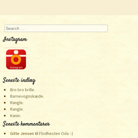
Post navigation
Search
Instagram
Seneste indlæg
Bro bro brille.
Barnevognskæde.
Rangle.
Rangle.
Kanin.
Seneste kommentarer
Gitte Jensen
til
Flodhesten Oda :-)