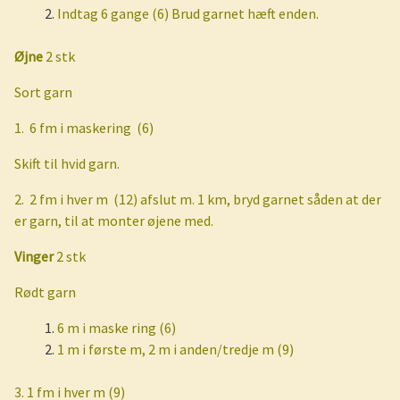
Indtag 6 gange (6) Brud garnet hæft enden.
Øjne
2 stk
Sort garn
1.
6 fm i maskering
(6)
Skift til hvid garn.
2.
2 fm i hver m
(12) afslut m. 1 km, bryd garnet såden at der
er garn, til at monter øjene med.
Vinger
2 stk
Rødt garn
6 m i maske ring (6)
1 m i første m, 2 m i anden/tredje m (9)
3. 1 fm i hver m (9)