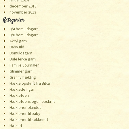
december 2013
november 2013
Kategorier
8/4 bomuldsgarn
8/8 bomuldsgarn
Akryl garn
Baby uld
Bomuldsgarn
Dale lerke garn
Familie Journalen
Glimmer garn
Granny hækling
Hækle opskrift fra Bilka
Hæklede figur
Hæklefeen
Hæklefeens egen opskrift
Hæklerier blandet
Hæklerier til baby
Hæklerier til køkkenet
Hæklet