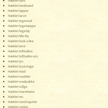
Hæklet kurv
Hæklet landmand
Hæklet lapper
Hæklet larve
Hæklet legemad
Hæklet legetæppe
Hæklet legetøj
Hæklet lille My
Hæklet look a like
Hæklet løve
Hæklet luftballon
Hæklet luftballon uro
Hæklet lys
Hæklet lysestage
Hæklet mad
Hæklet madder
Hæklet madpakke
Hæklet måge
Hæklet mariehøne
Hæklet mc
Hæklet med kapsler
Hæklet melon