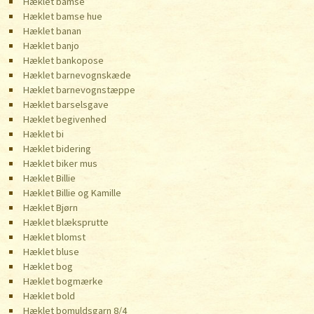
Hæklet bamse
Hæklet bamse hue
Hæklet banan
Hæklet banjo
Hæklet bankopose
Hæklet barnevognskæde
Hæklet barnevognstæppe
Hæklet barselsgave
Hæklet begivenhed
Hæklet bi
Hæklet bidering
Hæklet biker mus
Hæklet Billie
Hæklet Billie og Kamille
Hæklet Bjørn
Hæklet blæksprutte
Hæklet blomst
Hæklet bluse
Hæklet bog
Hæklet bogmærke
Hæklet bold
Hæklet bomuldsgarn 8/4