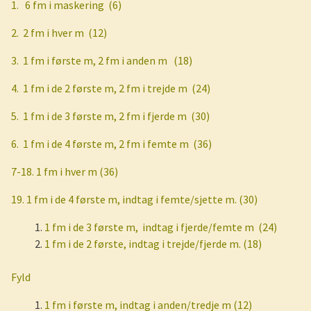
1.
6 fm i maskering
(6)
2.
2 fm i hver m
(12)
3.
1 fm i første m, 2 fm i anden m
(18)
4.
1 fm i de 2 første m, 2 fm i trejde m
(24)
5.
1 fm i de 3 første m, 2 fm i fjerde m
(30)
6.
1 fm i de 4 første m, 2 fm i femte m
(36)
7-18. 1 fm i hver m (36)
19. 1 fm i de 4 første m, indtag i femte/sjette m. (30)
1 fm i de 3 første m,
indtag i fjerde/femte m
(24)
1 fm i de 2 første, indtag i trejde/fjerde m. (18)
Fyld
1 fm i første m, indtag i anden/tredje m (12)