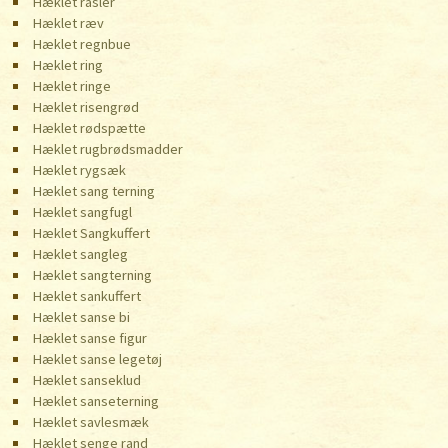
Hæklet rasler
Hæklet ræv
Hæklet regnbue
Hæklet ring
Hæklet ringe
Hæklet risengrød
Hæklet rødspætte
Hæklet rugbrødsmadder
Hæklet rygsæk
Hæklet sang terning
Hæklet sangfugl
Hæklet Sangkuffert
Hæklet sangleg
Hæklet sangterning
Hæklet sankuffert
Hæklet sanse bi
Hæklet sanse figur
Hæklet sanse legetøj
Hæklet sanseklud
Hæklet sanseterning
Hæklet savlesmæk
Hæklet senge rand