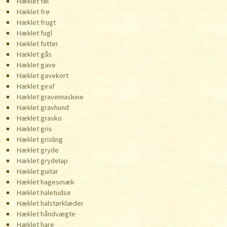
Hæklet føl
Hæklet frø
Hæklet frugt
Hæklet fugl
Hæklet futter
Hæklet gås
Hæklet gave
Hæklet gavekort
Hæklet giraf
Hæklet gravemaskine
Hæklet gravhund
Hæklet gravko
Hæklet gris
Hæklet grisling
Hæklet gryde
Hæklet grydelap
Hæklet guitar
Hæklet hagesmæk
Hæklet haletudse
Hæklet halstørklæder
Hæklet håndvægte
Hæklet hare