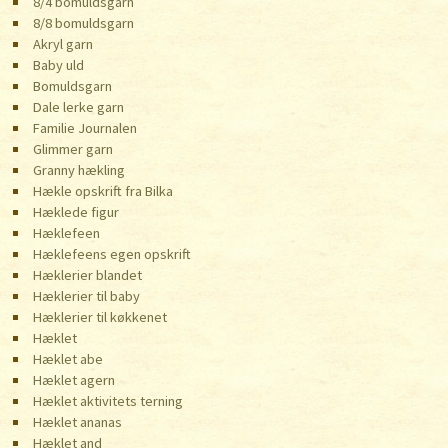
8/4 bomuldsgarn
8/8 bomuldsgarn
Akryl garn
Baby uld
Bomuldsgarn
Dale lerke garn
Familie Journalen
Glimmer garn
Granny hækling
Hækle opskrift fra Bilka
Hæklede figur
Hæklefeen
Hæklefeens egen opskrift
Hæklerier blandet
Hæklerier til baby
Hæklerier til køkkenet
Hæklet
Hæklet abe
Hæklet agern
Hæklet aktivitets terning
Hæklet ananas
Hæklet and