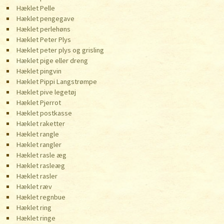
Hæklet Pelle
Hæklet pengegave
Hæklet perlehøns
Hæklet Peter Plys
Hæklet peter plys og grisling
Hæklet pige eller dreng
Hæklet pingvin
Hæklet Pippi Langstrømpe
Hæklet pive legetøj
Hæklet Pjerrot
Hæklet postkasse
Hæklet raketter
Hæklet rangle
Hæklet rangler
Hæklet rasle æg
Hæklet rasleæg
Hæklet rasler
Hæklet ræv
Hæklet regnbue
Hæklet ring
Hæklet ringe