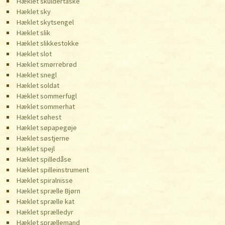
Hæklet skuldertaske
Hæklet sky
Hæklet skytsengel
Hæklet slik
Hæklet slikkestokke
Hæklet slot
Hæklet smørrebrød
Hæklet snegl
Hæklet soldat
Hæklet sommerfugl
Hæklet sommerhat
Hæklet søhest
Hæklet søpapegøje
Hæklet søstjerne
Hæklet spejl
Hæklet spilledåse
Hæklet spilleinstrument
Hæklet spiralnisse
Hæklet sprælle Bjørn
Hæklet sprælle kat
Hæklet sprælledyr
Hæklet sprællemand