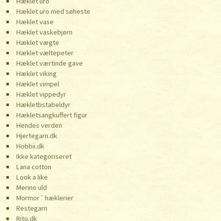
Hæklet uro
Hæklet uro med søheste
Hæklet vase
Hæklet vaskebjørn
Hæklet vægte
Hæklet væltepeter
Hæklet værtinde gave
Hæklet viking
Hæklet vimpel
Hæklet vippedyr
Hækletbstabeldyr
Hækletsangkuffert figur
Hendes verden
Hjertegarn.dk
Hobbii.dk
Ikke kategoriseret
Lana cotton
Look a like
Merino uld
Mormor´ hæklerier
Restegarn
Rito.dk