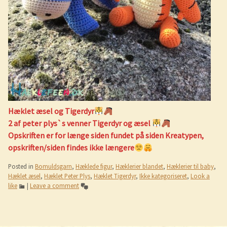
Hæklet æsel og Tigerdyr
2 af peter plys`s venner Tigerdyr og æsel
Opskriften er for længe siden fundet på siden Kreatypen,
opskriften/siden findes ikke længere
Posted in
Bomuldsgarn
,
Hæklede figur
,
Hæklerier blandet
,
Hæklerier til baby
,
Hæklet æsel
,
Hæklet Peter Plys
,
Hæklet Tigerdyr
,
Ikke kategoriseret
,
Look a
like
|
Leave a comment