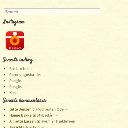
Post navigation
Search
Instagram
Seneste indlæg
Bro bro brille.
Barnevognskæde.
Rangle.
Rangle.
Kanin.
Seneste kommentarer
Gitte Jensen
til
Flodhesten Oda :-)
Hanne Bakke
til
Stabeltårn :-)
Annette Larsen
til
Hvem er Hæklefeen
Aase
til
Edderkop :-)