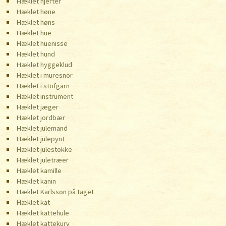
Hæklet hjerter
Hæklet høne
Hæklet høns
Hæklet hue
Hæklet huenisse
Hæklet hund
Hæklet hyggeklud
Hæklet i muresnor
Hæklet i stofgarn
Hæklet instrument
Hæklet jæger
Hæklet jordbær
Hæklet julemand
Hæklet julepynt
Hæklet julestokke
Hæklet juletræer
Hæklet kamille
Hæklet kanin
Hæklet Karlsson på taget
Hæklet kat
Hæklet kattehule
Hæklet kattekurv