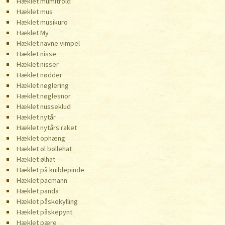
Hæklet mumitrold
Hæklet mus
Hæklet musikuro
Hæklet My
Hæklet navne vimpel
Hæklet nisse
Hæklet nisser
Hæklet nødder
Hæklet nøglering
Hæklet nøglesnor
Hæklet nusseklud
Hæklet nytår
Hæklet nytårs raket
Hæklet ophæng
Hæklet øl bøllehat
Hæklet ølhat
Hæklet på kniblepinde
Hæklet pacmann
Hæklet panda
Hæklet påskekylling
Hæklet påskepynt
Hæklet pære