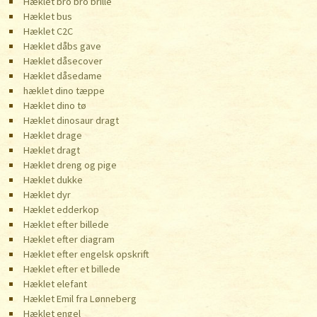
Hæklet bro bro brille
Hæklet bus
Hæklet C2C
Hæklet dåbs gave
Hæklet dåsecover
Hæklet dåsedame
hæklet dino tæppe
Hæklet dino tø
Hæklet dinosaur dragt
Hæklet drage
Hæklet dragt
Hæklet dreng og pige
Hæklet dukke
Hæklet dyr
Hæklet edderkop
Hæklet efter billede
Hæklet efter diagram
Hæklet efter engelsk opskrift
Hæklet efter et billede
Hæklet elefant
Hæklet Emil fra Lønneberg
Hæklet engel