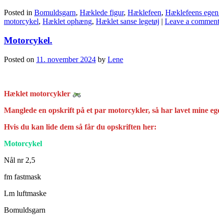
Posted in
Bomuldsgarn
,
Hæklede figur
,
Hæklefeen
,
Hæklefeens egen 
motorcykel
,
Hæklet ophæng
,
Hæklet sanse legetøj
|
Leave a commen
Motorcykel.
Posted on
11. november 2024
by
Lene
Hæklet motorcykler
Manglede en opskrift på et par motorcykler, så har lavet mine e
Hvis du kan lide dem så får du opskriften her:
Motorcykel
Nål nr 2,5
fm fastmask
Lm luftmaske
Bomuldsgarn