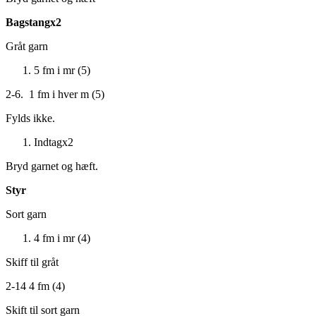
Bagstangx2
Gråt garn
5 fm i mr (5)
2-6. 1 fm i hver m (5)
Fylds ikke.
Indtagx2
Bryd garnet og hæft.
Styr
Sort garn
4 fm i mr (4)
Skiff til gråt
2-14 4 fm (4)
Skift til sort garn