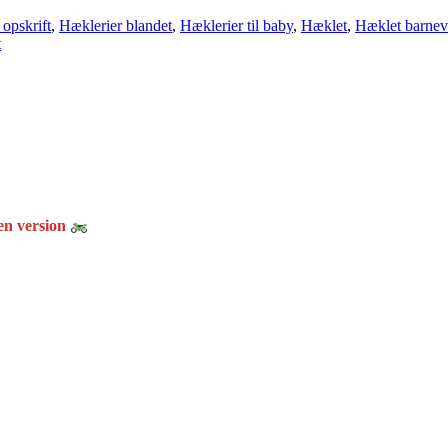
opskrift
,
Hæklerier blandet
,
Hæklerier til baby
,
Hæklet
,
Hæklet barne
t
gen version