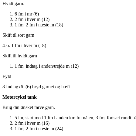
Hvidt garn.
6 fm i mr (6)
2 fm i hver m (12)
1 fm, 2 fm i næste m (18)
Skift til sort garn
4-6. 1 fm i hver m (18)
Skift til hvidt garn
1 fm, indtag i anden/trejde m (12)
Fyld
8.Indtagx6 (6) bryd garnet og hæft.
Motorcykel tank
Brug din ønsket farve garn.
5 lm, start med 1 fm i anden km fra nålen, 3 fm, fortsæt rundt 
2 fm i hver m (16)
1 fm, 2 fm i næste m (24)