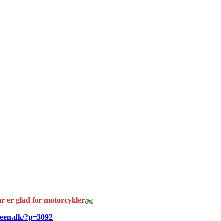
r er glad for motorcykler
feen.dk/?p=3092