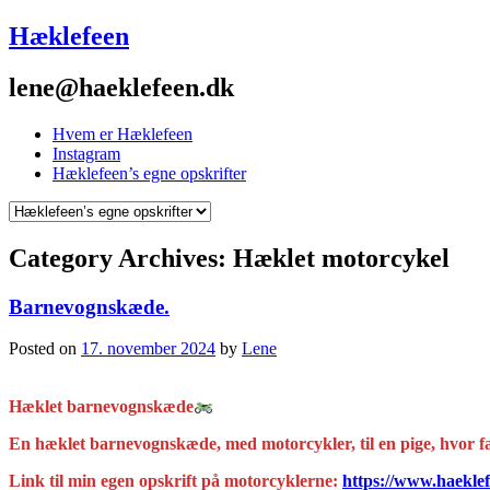
Hæklefeen
lene@haeklefeen.dk
Hvem er Hæklefeen
Instagram
Hæklefeen’s egne opskrifter
Category Archives:
Hæklet motorcykel
Barnevognskæde.
Posted on
17. november 2024
by
Lene
Hæklet barnevognskæde
En hæklet barnevognskæde, med motorcykler, til en pige, hvor fa
Link til min egen opskrift på motorcyklerne:
https://www.haekle