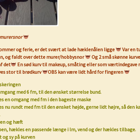
 murersnor
ommer og ferie, er det svært at lade hæklenålen ligge
Var en tu
en, og faldt over dette murer/hobbysnor
Og 2 små skønne kurve
f det
En sød kurv til makeup, småting eller som værtindegave
ves stor til brødkurv
OBS kan være lidt hård for fingeren
askeringen
mgang med 6 fm, til den ønsket størrelse bund.
es en omgang med fm i den bageste maske
s nu rundt med fm til den ønsket højde, gerne lidt højre, så den k
.
ren og hæft
pen, hækles en passende længe i lm, vend og der hækles tilbage.
t og sy på kurven