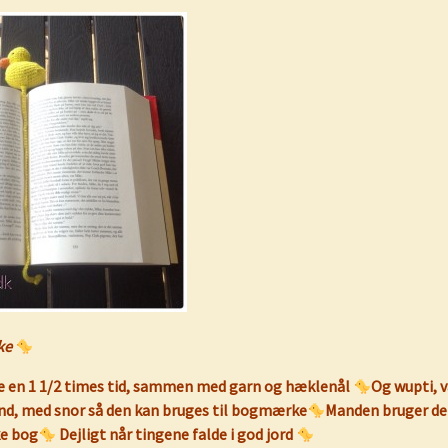
ke
ge en 1 1/2 times tid, sammen med garn og hæklenål
Og wupti, v
 and, med snor så den kan bruges til bogmærke
Manden bruger de
ke bog
Dejligt når tingene falde i god jord