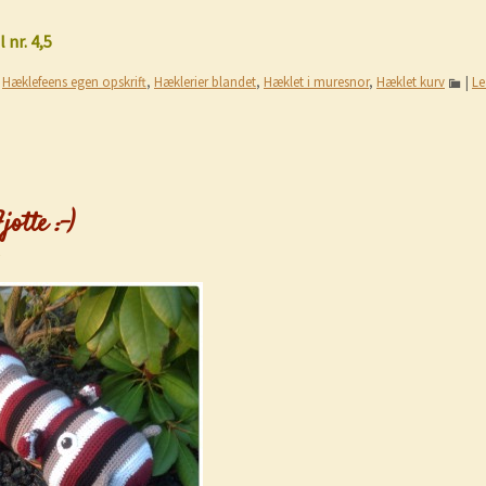
 nr. 4,5
,
Hæklefeens egen opskrift
,
Hæklerier blandet
,
Hæklet i muresnor
,
Hæklet kurv
|
Le
otte :-)