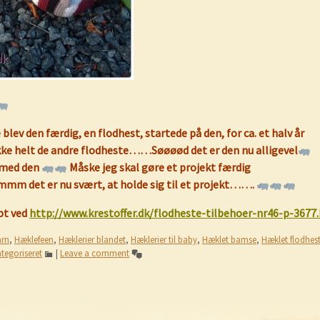
lev den færdig, en flodhest, startede på den, for ca. et halv år
ikke helt de andre flodheste……Søøøød det er den nu alligevel
d med den
Måske jeg skal gøre et projekt færdig
 det er nu svært, at holde sig til et projekt…….
bt ved
http://www.krestoffer.dk/flodheste-tilbehoer-nr46-p-3677
rn
,
Hæklefeen
,
Hæklerier blandet
,
Hæklerier til baby
,
Hæklet bamse
,
Hæklet flodhes
ategoriseret
|
Leave a comment