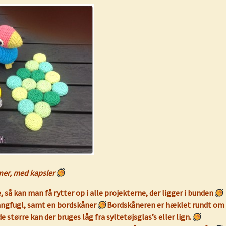
ner, med kapsler
, så kan man få rytter op i alle projekterne, der ligger i bunden
sangfugl, samt en bordskåner
Bordskåneren er hæklet rundt om
e større kan der bruges låg fra syltetøjsglas’s eller lign.