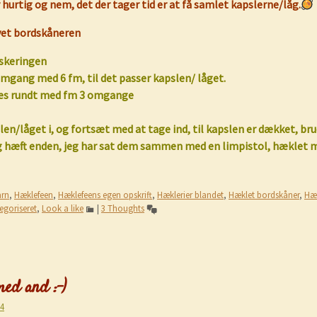
hurtig og nem, det der tager tid er at få samlet kapslerne/låg.
avet bordskåneren
askeringen
mgang med 6 fm, til det passer kapslen/ låget.
es rundt med fm 3 omgange
en/låget i, og fortsæt med at tage in
d, til kapslen er dækket, br
g hæft enden, jeg har sat dem sammen med en limpistol, hæklet 
rn
,
Hæklefeen
,
Hæklefeens egen opskrift
,
Hæklerier blandet
,
Hæklet bordskåner
,
Hæ
egoriseret
,
Look a like
|
3 Thoughts
ed and :-)
14