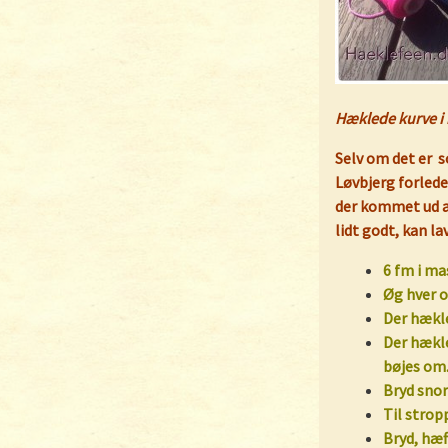
Hæklede kurve i
Selv om det er s
Løvbjerg forled
der kommet ud a
lidt godt, kan la
6 fm i m
Øg hver o
Der hækl
Der hækle
bøjes om
Bryd sno
Til strop
Bryd, hæf