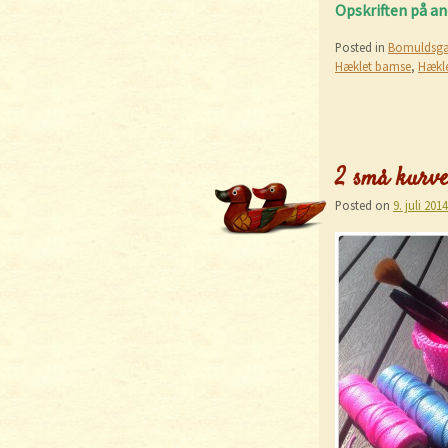
Opskriften på a
Posted in
Bomuldsga
Hæklet bamse
,
Hækl
2 små kurve 
Posted on
9. juli 2014