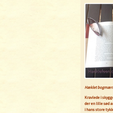
Hæklet bogmær
Kravlede i skyg
der en lille sød
i hans store tyk