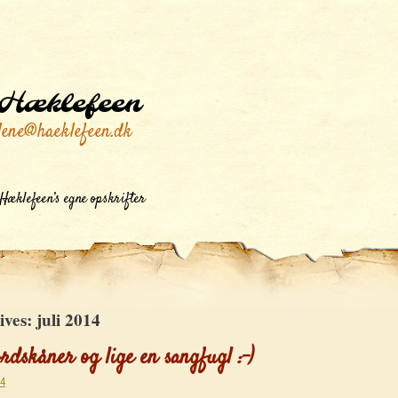
Hæklefeen
lene@haeklefeen.dk
Hæklefeen’s egne opskrifter
ives:
juli 2014
rdskåner og lige en sangfugl :-)
14