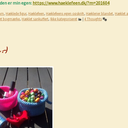
nden er min egen:
https://www.haeklefeen.dk/?m=201604
rn
,
Hæklede figur
,
Hæklefeen
,
Hæklefeens egen opskrift
,
Hæklerier blandet
,
Hæklet 
et bogmærke
,
Hæklet sankuffert
,
Ikke kategoriseret
|
4 Thoughts
:-)