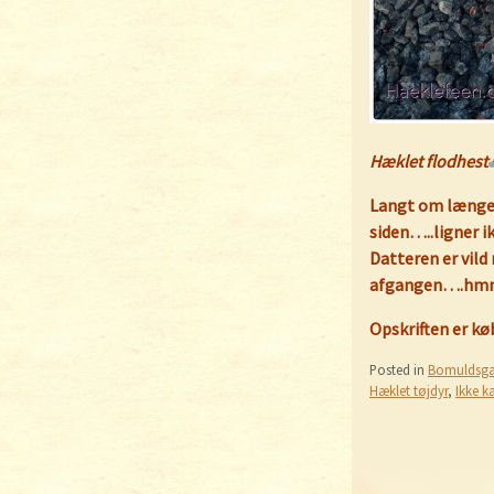
Hæklet flodhest
Langt om længe b
siden…..ligner 
Datteren er vil
afgangen….hmmmm
Opskriften er kø
Posted in
Bomuldsga
Hæklet tøjdyr
,
Ikke k