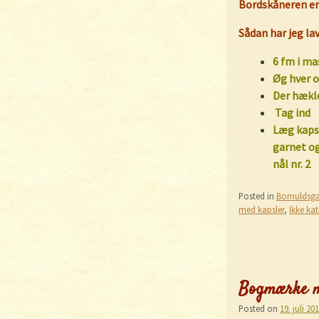
Bordskåneren er 
Sådan har jeg l
6 fm i m
Øg hver o
Der hækl
Tag ind
Læg kapsl
garnet o
nål nr. 2
Posted in
Bomuldsga
med kapsler
,
Ikke kat
Bogmærke m
Posted on
19. juli 20