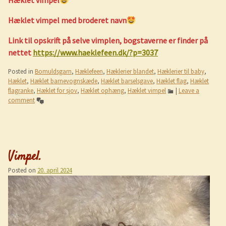
Hæklet vimpel
Hæklet vimpel med broderet navn
Link til opskrift på selve vimplen, bogstaverne er finder på
nettet
https://www.haeklefeen.dk/?p=3037
Posted in
Bomuldsgarn
,
Hæklefeen
,
Hæklerier blandet
,
Hæklerier til baby
,
Hæklet
,
Hæklet barnevognskæde
,
Hæklet barselsgave
,
Hæklet flag
,
Hæklet
flagranke
,
Hæklet for sjov
,
Hæklet ophæng
,
Hæklet vimpel
|
Leave a
comment
Vimpel.
Posted on
20. april 2024