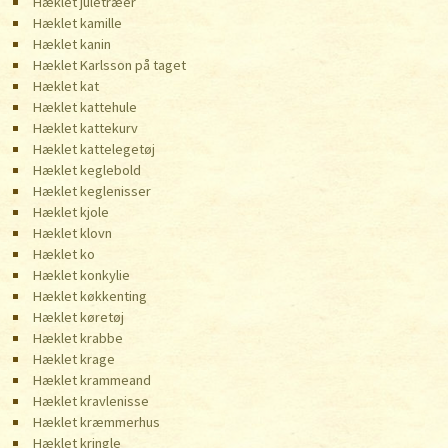
Hæklet juletræer
Hæklet kamille
Hæklet kanin
Hæklet Karlsson på taget
Hæklet kat
Hæklet kattehule
Hæklet kattekurv
Hæklet kattelegetøj
Hæklet keglebold
Hæklet keglenisser
Hæklet kjole
Hæklet klovn
Hæklet ko
Hæklet konkylie
Hæklet køkkenting
Hæklet køretøj
Hæklet krabbe
Hæklet krage
Hæklet krammeand
Hæklet kravlenisse
Hæklet kræmmerhus
Hæklet kringle