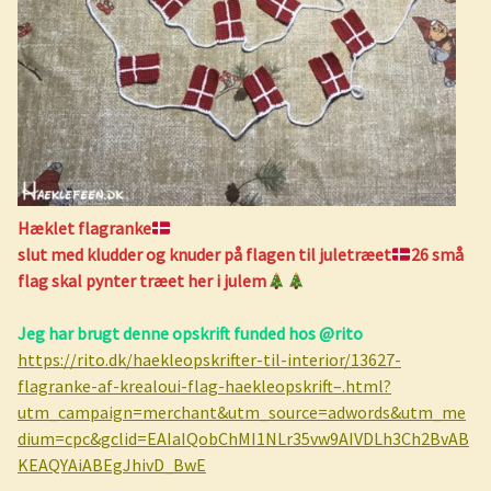
Hæklet flagranke
slut med kludder og knuder på flagen til juletræet
26 små
flag skal pynter træet her i julem
Jeg har brugt denne opskrift funded hos @rito
https://rito.dk/haekleopskrifter-til-interior/13627-
flagranke-af-krealoui-flag-haekleopskrift–.html?
utm_campaign=merchant&utm_source=adwords&utm_me
dium=cpc&gclid=EAIaIQobChMI1NLr35vw9AIVDLh3Ch2BvAB
KEAQYAiABEgJhivD_BwE