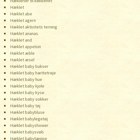
Hæklerier til køkkenet
Hæklet
Hæklet abe
Hæklet agern
Hæklet aktivitets terning
Hæklet ananas
Hæklet and
Hæklet appelsin
Hæklet æble
Hæklet æsel
Hæklet baby bukser
Hæklet baby hættetrøje
Hæklet baby hue
Hæklet baby kjole
Hæklet baby kyse
Hæklet baby sokker
Hæklet baby tøj
Hæklet babybluse
Hæklet babylegetøj
Hæklet babyshower
Hæklet babysvøb
Hæklet babytæppe