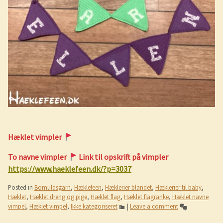
Hæklet vimpler
To navne vimpler
Link til opskrift på vimpler
https://www.haeklefeen.dk/?p=3037
Posted in
Bomuldsgarn
,
Hæklefeen
,
Hæklerier blandet
,
Hæklerier til baby
,
Hæklet
,
Hæklet dreng og pige
,
Hæklet flag
,
Hæklet flagranke
,
Hæklet navne
vimpel
,
Hæklet vimpel
,
Ikke kategoriseret
|
Leave a comment