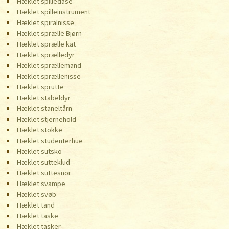
Hæklet spilledåse
Hæklet spilleinstrument
Hæklet spiralnisse
Hæklet sprælle Bjørn
Hæklet sprælle kat
Hæklet sprælledyr
Hæklet sprællemand
Hæklet sprællenisse
Hæklet sprutte
Hæklet stabeldyr
Hæklet staneltårn
Hæklet stjernehold
Hæklet stokke
Hæklet studenterhue
Hæklet sutsko
Hæklet sutteklud
Hæklet suttesnor
Hæklet svampe
Hæklet svøb
Hæklet tand
Hæklet taske
Hæklet tasker