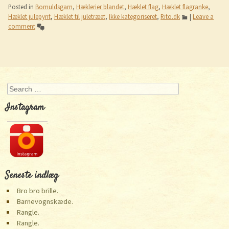
Posted in
Bomuldsgarn
,
Hæklerier blandet
,
Hæklet flag
,
Hæklet flagranke
,
Hæklet julepynt
,
Hæklet til juletræet
,
Ikke kategoriseret
,
Rito.dk
|
Leave a
comment
Post navigation
Search
Instagram
Seneste indlæg
Bro bro brille.
Barnevognskæde.
Rangle.
Rangle.