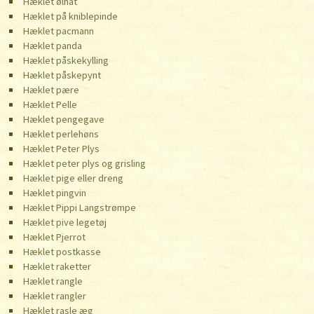
Hæklet ølhat
Hæklet på kniblepinde
Hæklet pacmann
Hæklet panda
Hæklet påskekylling
Hæklet påskepynt
Hæklet pære
Hæklet Pelle
Hæklet pengegave
Hæklet perlehøns
Hæklet Peter Plys
Hæklet peter plys og grisling
Hæklet pige eller dreng
Hæklet pingvin
Hæklet Pippi Langstrømpe
Hæklet pive legetøj
Hæklet Pjerrot
Hæklet postkasse
Hæklet raketter
Hæklet rangle
Hæklet rangler
Hæklet rasle æg