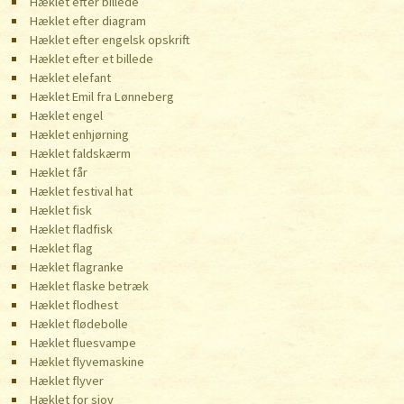
Hæklet efter billede
Hæklet efter diagram
Hæklet efter engelsk opskrift
Hæklet efter et billede
Hæklet elefant
Hæklet Emil fra Lønneberg
Hæklet engel
Hæklet enhjørning
Hæklet faldskærm
Hæklet får
Hæklet festival hat
Hæklet fisk
Hæklet fladfisk
Hæklet flag
Hæklet flagranke
Hæklet flaske betræk
Hæklet flodhest
Hæklet flødebolle
Hæklet fluesvampe
Hæklet flyvemaskine
Hæklet flyver
Hæklet for sjov