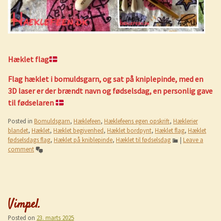
Hæklet flag
Flag hæklet i bomuldsgarn, og sat på kniplepinde, med en
3D laser er der brændt navn og fødselsdag, en personlig gave
til fødselaren
Posted in
Bomuldsgarn
,
Hæklefeen
,
Hæklefeens egen opskrift
,
Hæklerier
blandet
,
Hæklet
,
Hæklet begivenhed
,
Hæklet bordpynt
,
Hæklet flag
,
Hæklet
fødselsdags flag
,
Hæklet på kniblepinde
,
Hæklet til fødselsdag
|
Leave a
comment
Vimpel.
Posted on
23. marts 2025