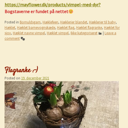
https://mayflower.dk/products/vimpel-med-dyr?
Bogstaverne er fundet på nettet
Posted in
Bomuldsgarn
,
Hæklefeen
,
Hæklerier blandet
,
Hæklerier til baby
,
Hæklet
,
Hæklet barnevognskæde
,
Hæklet flag
,
Hæklet flagranke
,
Hæklet for
sjov
,
Hæklet navne vimpel
,
Hæklet vimpel
,
Ikke kategoriseret
|
Leave a
comment
Flagranke :-)
Posted on
19. december 2021