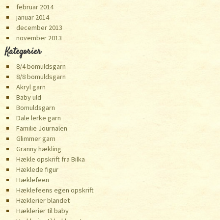
februar 2014
januar 2014
december 2013
november 2013
Kategorier
8/4 bomuldsgarn
8/8 bomuldsgarn
Akryl garn
Baby uld
Bomuldsgarn
Dale lerke garn
Familie Journalen
Glimmer garn
Granny hækling
Hækle opskrift fra Bilka
Hæklede figur
Hæklefeen
Hæklefeens egen opskrift
Hæklerier blandet
Hæklerier til baby