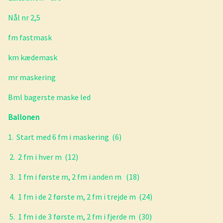
Nål nr 2,5
fm fastmask
km kædemask
mr maskering
Bml bagerste maske led
Ballonen
1. Start med 6 fm i maskering (6)
2. 2 fm i hver m (12)
3. 1 fm i første m, 2 fm i anden m (18)
4. 1 fm i de 2 første m, 2 fm i trejde m (24)
5. 1 fm i de 3 første m, 2 fm i fjerde m (30)