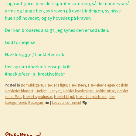
Tag rødt garn, bind de 2 spiraler sammen, så der dannes små
arme og lange ben, sy kraven på over bindingen, sy nisse
huen på hovedet, og sy hovedet på kraven.
Der kan broderes ansigt, jeg synes den er sød uden.
God fornøjelse.
Hæklehygge / haeklefeen.dk
Instagram #hæklefeensopskrift
#haeklefeen_s_kreativeideer
Posted in
Bomuldsgarn
,
Hæklede figur
,
Hæklefeen
,
Hæklefeens egen opskrift
,
Hæklerier blandet
,
Hæklet julepynt
,
Hæklet kravlenisse
,
Hæklet nisse
,
Hæklet
sankuffert
,
Hæklet spiralnisse
,
Hæklet til jul
,
Hæklet til juletræet
,
Ikke
kategoriseret
,
Restegarn
|
Leave a comment