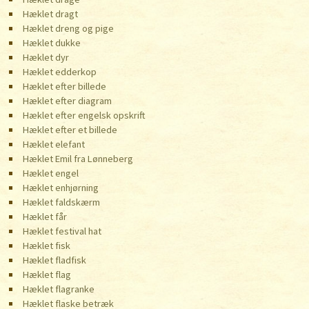
Hæklet dragt
Hæklet dreng og pige
Hæklet dukke
Hæklet dyr
Hæklet edderkop
Hæklet efter billede
Hæklet efter diagram
Hæklet efter engelsk opskrift
Hæklet efter et billede
Hæklet elefant
Hæklet Emil fra Lønneberg
Hæklet engel
Hæklet enhjørning
Hæklet faldskærm
Hæklet får
Hæklet festival hat
Hæklet fisk
Hæklet fladfisk
Hæklet flag
Hæklet flagranke
Hæklet flaske betræk