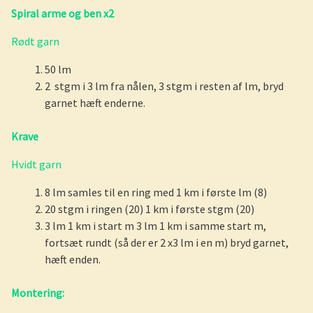
Spiral arme og ben x2
Rødt garn
50 lm
2 stgm i 3 lm fra nålen, 3 stgm i resten af lm, bryd
garnet hæft enderne.
Krave
Hvidt garn
8 lm samles til en ring med 1 km i første lm (8)
20 stgm i ringen (20) 1 km i første stgm (20)
3 lm 1 km i start m 3 lm 1 km i samme start m,
fortsæt rundt (så der er 2 x3 lm i en m) bryd garnet,
hæft enden.
Montering: