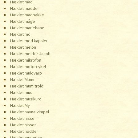
Hæklet mad
Hæklet madder
Hæklet madpakke
Hæklet måge
Hæklet mariehøne
Hæklet mc
Hæklet med kapsler
Hæklet melon
Hæklet mester Jacob
Hæklet mikrofon
Hæklet motorcykel
Hæklet muldvarp
Hæklet Mumi
Hæklet mumitrold
Hæklet mus
Hæklet musikuro
Hæklet My
Hæklet navne vimpel
Hæklet nisse
Hæklet nisser
Hæklet nødder
Hæklet nøglering