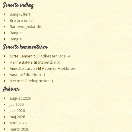
Seneste indlæg
Sangkuffert.
Bro bro brille.
Barnevognskæde.
Rangle.
Rangle.
Seneste kommentarer
Gitte Jensen
til
Flodhesten Oda :-)
Hanne Bakke
til
Stabeltårn :-)
Annette Larsen
til
Hvem er Hæklefeen
Aase
til
Edderkop :-)
Mette
til
Blæksprutter :-)
Arkiver
august 2026
juli 2026
juni 2026
maj 2026
april 2026
marts 2026