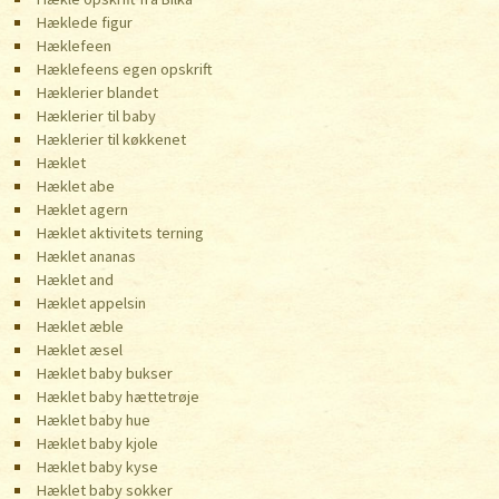
Hæklede figur
Hæklefeen
Hæklefeens egen opskrift
Hæklerier blandet
Hæklerier til baby
Hæklerier til køkkenet
Hæklet
Hæklet abe
Hæklet agern
Hæklet aktivitets terning
Hæklet ananas
Hæklet and
Hæklet appelsin
Hæklet æble
Hæklet æsel
Hæklet baby bukser
Hæklet baby hættetrøje
Hæklet baby hue
Hæklet baby kjole
Hæklet baby kyse
Hæklet baby sokker