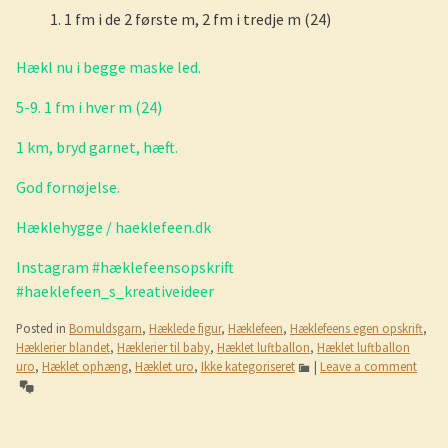
1 fm i de 2 første m, 2 fm i tredje m (24)
Hækl nu i begge maske led.
5-9. 1 fm i hver m (24)
1 km, bryd garnet, hæft.
God fornøjelse.
Hæklehygge / haeklefeen.dk
Instagram #hæklefeensopskrift
#haeklefeen_s_kreativeideer
Posted in
Bomuldsgarn
,
Hæklede figur
,
Hæklefeen
,
Hæklefeens egen opskrift
,
Hæklerier blandet
,
Hæklerier til baby
,
Hæklet luftballon
,
Hæklet luftballon
uro
,
Hæklet ophæng
,
Hæklet uro
,
Ikke kategoriseret
|
Leave a comment