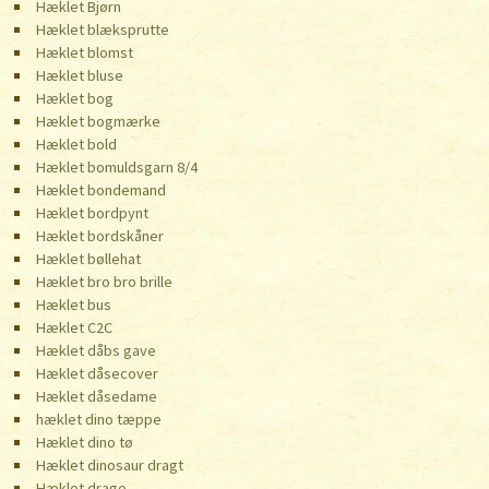
Hæklet Bjørn
Hæklet blæksprutte
Hæklet blomst
Hæklet bluse
Hæklet bog
Hæklet bogmærke
Hæklet bold
Hæklet bomuldsgarn 8/4
Hæklet bondemand
Hæklet bordpynt
Hæklet bordskåner
Hæklet bøllehat
Hæklet bro bro brille
Hæklet bus
Hæklet C2C
Hæklet dåbs gave
Hæklet dåsecover
Hæklet dåsedame
hæklet dino tæppe
Hæklet dino tø
Hæklet dinosaur dragt
Hæklet drage