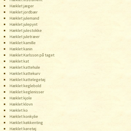
Hæklet jæger
Hæklet jordbær
Hæklet julemand
Hæklet julepynt
Hæklet julestokke
Hæklet juletræer
Hæklet kamille
Hæklet kanin
Hæklet Karlsson på taget
Hæklet kat
Hæklet kattehule
Hæklet kattekurv
Hæklet kattelegetøj
Hæklet keglebold
Hæklet keglenisser
Hæklet kjole
Hæklet klovn
Hæklet ko
Hæklet konkylie
Hæklet køkkenting
Hæklet køretøj