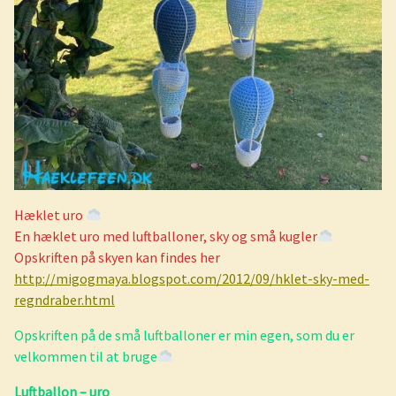
Hæklet uro
En hæklet uro med luftballoner, sky og små kugler
Opskriften på skyen kan findes her
http://migogmaya.blogspot.com/2012/09/hklet-sky-med-
regndraber.html
Opskriften på de små luftballoner er min egen, som du er
velkommen til at bruge
Luftballon – uro