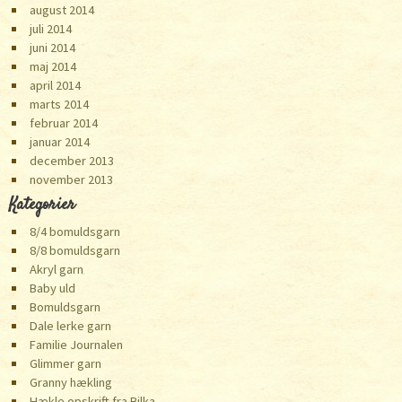
august 2014
juli 2014
juni 2014
maj 2014
april 2014
marts 2014
februar 2014
januar 2014
december 2013
november 2013
Kategorier
8/4 bomuldsgarn
8/8 bomuldsgarn
Akryl garn
Baby uld
Bomuldsgarn
Dale lerke garn
Familie Journalen
Glimmer garn
Granny hækling
Hækle opskrift fra Bilka