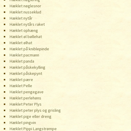
Hæklet nøglesnor
Hæklet nusseklud
Hæklet nytår
Hæklet nytårs raket
Hæklet ophæng
Hæklet øl bøllehat
Hæklet ølhat
Hæklet på kniblepinde
Hæklet pacmann
Hæklet panda
Hæklet påskekylling
Hæklet påskepynt
Hæklet pære
Hæklet Pelle
Hæklet pengegave
Hæklet perlehøns
Hæklet Peter Plys
Hæklet peter plys og grisling
Hæklet pige eller dreng
Hæklet pingvin
Hæklet Pippi Langstrømpe