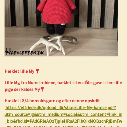
Hæklet lille My
Lille My, fra Mumitroldene, hæklet til en dåbs gave til en lille
pige der kaldes My
Hæklet i 8/4 bomuldsgarn og efter denne opskrift
https://elfriede.dk/upload_dir/shop/Lille-My-bamse.pdf?
utm_source=ig&utm_medium=social&utm_content=link_in
_bio&fbclid=PAdGRleAOz7jpleHRuA2FlbQIxMQBzcnRjBmFw