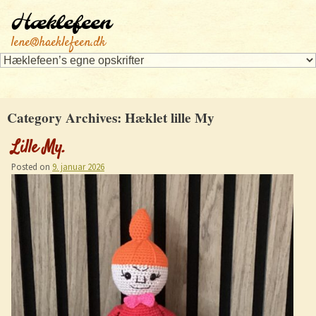
Hæklefeen
lene@haeklefeen.dk
Category Archives:
Hæklet lille My
Lille My.
Posted on
9. januar 2026