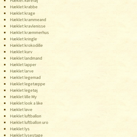
Hæklet køretøj
Hæklet krabbe
Hæklet krage
Hæklet krammeand
Hæklet kravlenisse
Hæklet kræmmerhus
Hæklet kringle
Hæklet krokodille
Hæklet kurv
Hæklet landmand
Hæklet lapper
Hæklet larve
Hæklet legemad
Hæklet legetæppe
Hæklet legetøj
Hæklet lille My
Hæklet look a like
Hæklet løve
Hæklet luftballon
Hæklet luftballon uro
Hæklet lys
Hæklet lysestage