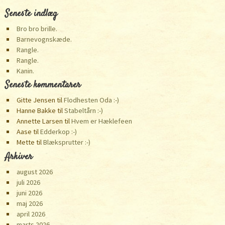
Seneste indlæg
Bro bro brille.
Barnevognskæde.
Rangle.
Rangle.
Kanin.
Seneste kommentarer
Gitte Jensen
til
Flodhesten Oda :-)
Hanne Bakke
til
Stabeltårn :-)
Annette Larsen
til
Hvem er Hæklefeen
Aase
til
Edderkop :-)
Mette
til
Blæksprutter :-)
Arkiver
august 2026
juli 2026
juni 2026
maj 2026
april 2026
marts 2026