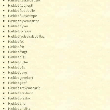
Hæklet flaske betræk
Hæklet flodhest
Hæklet flødebolle
Hæklet fluesvampe
Hæklet flyvemaskine
Hæklet flyver
Hæklet for sjov
Hæklet fødselsdags flag
Hæklet føl
Hæklet frø
Hæklet frugt
Hæklet fugl
Hæklet futter
Hæklet gås
Hæklet gave
Hæklet gavekort
Hæklet giraf
Hæklet gravemaskine
Hæklet gravhund
Hæklet gravko
Hæklet gris
Hæklet grisling