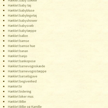
Hæklet baby sokker
Hæklet baby tøj
Hæklet babybluse
Hæklet babylegetøj
Hæklet babyshower
Hæklet babysvøb
Hæklet babytæppe
Hæklet ballon
Hæklet bamse
Hæklet bamse hue
Hæklet banan
Hæklet banjo
Hæklet bankopose
Hæklet barnevognskæde
Hæklet barnevognstæppe
Hæklet barselsgave
Hæklet begivenhed
Hæklet bi
Hæklet bidering
Hæklet biker mus
Hæklet Billie
Hæklet Billie og Kamille