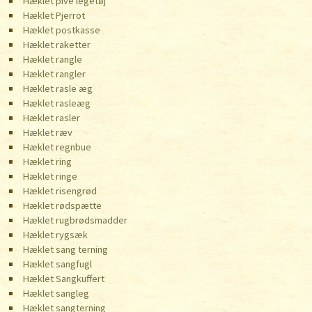
Hæklet pive legetøj
Hæklet Pjerrot
Hæklet postkasse
Hæklet raketter
Hæklet rangle
Hæklet rangler
Hæklet rasle æg
Hæklet rasleæg
Hæklet rasler
Hæklet ræv
Hæklet regnbue
Hæklet ring
Hæklet ringe
Hæklet risengrød
Hæklet rødspætte
Hæklet rugbrødsmadder
Hæklet rygsæk
Hæklet sang terning
Hæklet sangfugl
Hæklet Sangkuffert
Hæklet sangleg
Hæklet sangterning