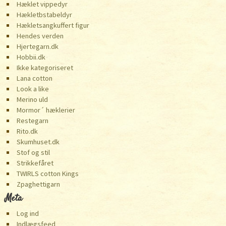
Hæklet vippedyr
Hækletbstabeldyr
Hækletsangkuffert figur
Hendes verden
Hjertegarn.dk
Hobbii.dk
Ikke kategoriseret
Lana cotton
Look a like
Merino uld
Mormor´ hæklerier
Restegarn
Rito.dk
Skumhuset.dk
Stof og stil
Strikkefåret
TWIRLS cotton Kings
️Zpaghettigarn
Meta
Log ind
Indlægsfeed