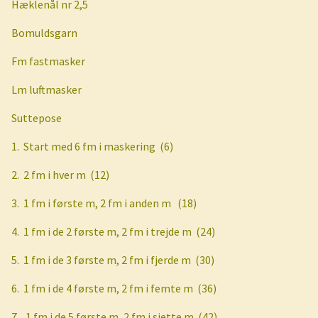
Hæklenål nr 2,5
Bomuldsgarn
Fm fastmasker
Lm luftmasker
Suttepose
1.
Start med 6 fm i maskering
(6)
2.
2 fm i hver m
(12)
3.
1 fm i første m, 2 fm i anden m
(18)
4.
1 fm i de 2 første m, 2 fm i trejde m
(24)
5.
1 fm i de 3 første m, 2 fm i fjerde m
(30)
6.
1 fm i de 4 første m, 2 fm i femte m
(36)
7.
1 fm i de 5 første m, 2 fm i sjette m
(42)