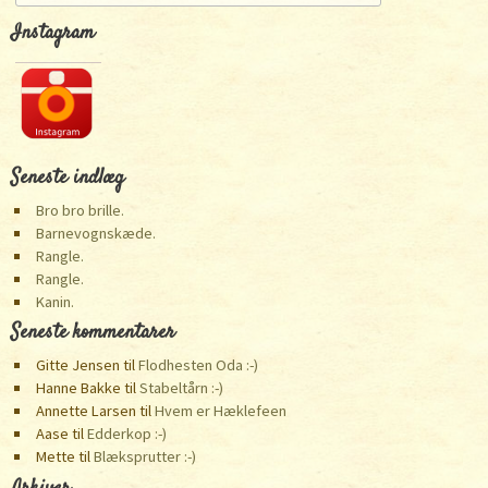
Instagram
Seneste indlæg
Bro bro brille.
Barnevognskæde.
Rangle.
Rangle.
Kanin.
Seneste kommentarer
Gitte Jensen
til
Flodhesten Oda :-)
Hanne Bakke
til
Stabeltårn :-)
Annette Larsen
til
Hvem er Hæklefeen
Aase
til
Edderkop :-)
Mette
til
Blæksprutter :-)