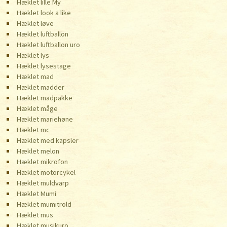
Hæklet lille My
Hæklet look a like
Hæklet løve
Hæklet luftballon
Hæklet luftballon uro
Hæklet lys
Hæklet lysestage
Hæklet mad
Hæklet madder
Hæklet madpakke
Hæklet måge
Hæklet mariehøne
Hæklet mc
Hæklet med kapsler
Hæklet melon
Hæklet mikrofon
Hæklet motorcykel
Hæklet muldvarp
Hæklet Mumi
Hæklet mumitrold
Hæklet mus
Hæklet musikuro