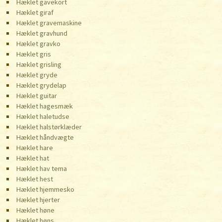
Hæklet gavekort
Hæklet giraf
Hæklet gravemaskine
Hæklet gravhund
Hæklet gravko
Hæklet gris
Hæklet grisling
Hæklet gryde
Hæklet grydelap
Hæklet guitar
Hæklet hagesmæk
Hæklet haletudse
Hæklet halstørklæder
Hæklet håndvægte
Hæklet hare
Hæklet hat
Hæklet hav tema
Hæklet hest
Hæklet hjemmesko
Hæklet hjerter
Hæklet høne
Hæklet høns