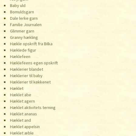
Baby uld
Bomuldsgarn
Dale lerke garn
Familie Journalen
Glimmer garn
Granny hækling
Hækle opskrift fra Bilka
Hæklede figur
Hæklefeen
Hæklefeens egen opskrift
Hæklerier blandet
Hæklerier til baby
Hæklerier til køkkenet
Hæklet
Hæklet abe
Hæklet agern
Hæklet aktivitets terning
Hæklet ananas
Hæklet and
Hæklet appelsin
Hæklet æble