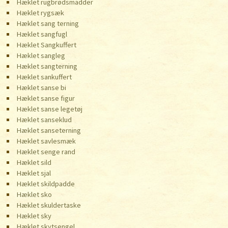
Hæklet rugbrødsmadder
Hæklet rygsæk
Hæklet sang terning
Hæklet sangfugl
Hæklet Sangkuffert
Hæklet sangleg
Hæklet sangterning
Hæklet sankuffert
Hæklet sanse bi
Hæklet sanse figur
Hæklet sanse legetøj
Hæklet sanseklud
Hæklet sanseterning
Hæklet savlesmæk
Hæklet senge rand
Hæklet sild
Hæklet sjal
Hæklet skildpadde
Hæklet sko
Hæklet skuldertaske
Hæklet sky
Hæklet skytsengel