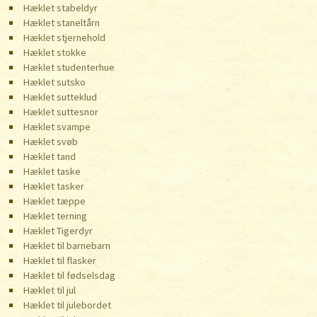
Hæklet stabeldyr
Hæklet staneltårn
Hæklet stjernehold
Hæklet stokke
Hæklet studenterhue
Hæklet sutsko
Hæklet sutteklud
Hæklet suttesnor
Hæklet svampe
Hæklet svøb
Hæklet tand
Hæklet taske
Hæklet tasker
Hæklet tæppe
Hæklet terning
Hæklet Tigerdyr
Hæklet til barnebarn
Hæklet til flasker
Hæklet til fødselsdag
Hæklet til jul
Hæklet til julebordet