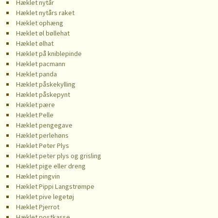
Hæklet nytår
Hæklet nytårs raket
Hæklet ophæng
Hæklet øl bøllehat
Hæklet ølhat
Hæklet på kniblepinde
Hæklet pacmann
Hæklet panda
Hæklet påskekylling
Hæklet påskepynt
Hæklet pære
Hæklet Pelle
Hæklet pengegave
Hæklet perlehøns
Hæklet Peter Plys
Hæklet peter plys og grisling
Hæklet pige eller dreng
Hæklet pingvin
Hæklet Pippi Langstrømpe
Hæklet pive legetøj
Hæklet Pjerrot
Hæklet postkasse