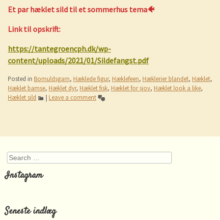
Et par hæklet sild til et sommerhus tema🐠
Link til opskrift:
https://tantegroencph.dk/wp-
content/uploads/2021/01/Sildefangst.pdf
Posted in
Bomuldsgarn
,
Hæklede figur
,
Hæklefeen
,
Hæklerier blandet
,
Hæklet
,
Hæklet bamse
,
Hæklet dyr
,
Hæklet fisk
,
Hæklet for sjov
,
Hæklet look a like
,
Hæklet sild
|
Leave a comment
Post navigation
Search
Instagram
Seneste indlæg