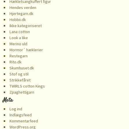
Hækletsangkuffert figur
Hendes verden
Hjertegarn.dk
Hobbii.dk
Ikke kategoriseret
Lana cotton
Look a like
Merino uld
Mormor´ hæklerier
Restegarn
Rito.dk
Skumhuset.dk
Stof og stil
Strikkefåret
TWIRLS cotton Kings
️Zpaghettigarn
Meta
Log ind
Indlægsfeed
Kommentarfeed
WordPress.org