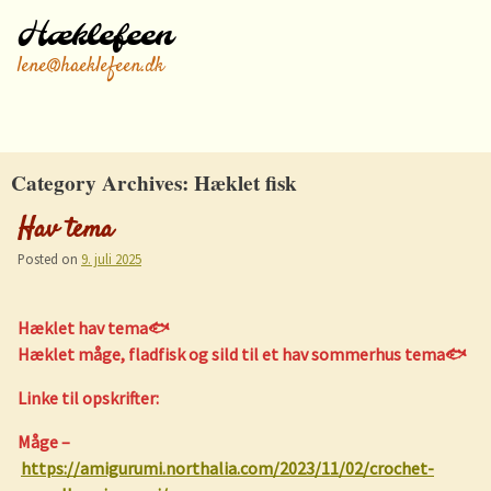
Hæklefeen
lene@haeklefeen.dk
Category Archives:
Hæklet fisk
Hav tema
Posted on
9. juli 2025
Hæklet hav tema🐟
Hæklet måge, fladfisk og sild til et hav sommerhus tema🐟
Linke til opskrifter:
Måge –
https://amigurumi.northalia.com/2023/11/02/crochet-