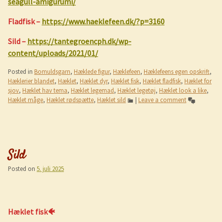
seagull-amigurumi/
Fladfisk –
https://www.haeklefeen.dk/?p=3160
Sild –
https://tantegroencph.dk/wp-
content/uploads/2021/01/
Posted in
Bomuldsgarn
,
Hæklede figur
,
Hæklefeen
,
Hæklefeens egen opskrift
,
Hæklerier blandet
,
Hæklet
,
Hæklet dyr
,
Hæklet fisk
,
Hæklet fladfisk
,
Hæklet for
sjov
,
Hæklet hav tema
,
Hæklet legemad
,
Hæklet legetøj
,
Hæklet look a like
,
Hæklet måge
,
Hæklet rødspætte
,
Hæklet sild
|
Leave a comment
Sild
Posted on
5. juli 2025
Hæklet fisk🐠