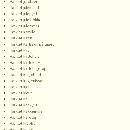
Hæklet jordbær
Hæklet julemand
Hæklet julepynt
Hæklet julestokke
Hæklet juletræer
Hæklet kamille
Hæklet kanin
Hæklet Karlsson på taget
Hæklet kat
Hæklet kattehule
Hæklet kattekurv
Hæklet kattelegetøj
Hæklet keglebold
Hæklet keglenisser
Hæklet kjole
Hæklet klovn
Hæklet ko
Hæklet konkylie
Hæklet køkkenting
Hæklet køretøj
Hæklet krabbe
Hæklet krage