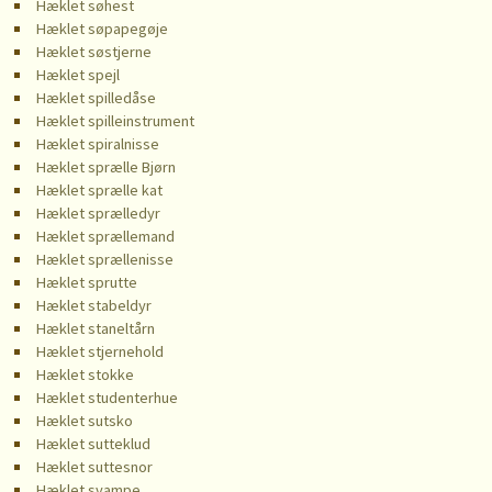
Hæklet søhest
Hæklet søpapegøje
Hæklet søstjerne
Hæklet spejl
Hæklet spilledåse
Hæklet spilleinstrument
Hæklet spiralnisse
Hæklet sprælle Bjørn
Hæklet sprælle kat
Hæklet sprælledyr
Hæklet sprællemand
Hæklet sprællenisse
Hæklet sprutte
Hæklet stabeldyr
Hæklet staneltårn
Hæklet stjernehold
Hæklet stokke
Hæklet studenterhue
Hæklet sutsko
Hæklet sutteklud
Hæklet suttesnor
Hæklet svampe