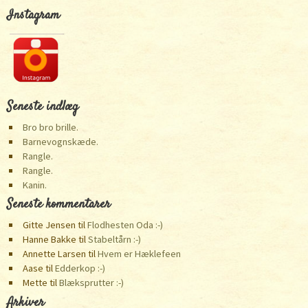
Instagram
Seneste indlæg
Bro bro brille.
Barnevognskæde.
Rangle.
Rangle.
Kanin.
Seneste kommentarer
Gitte Jensen
til
Flodhesten Oda :-)
Hanne Bakke
til
Stabeltårn :-)
Annette Larsen
til
Hvem er Hæklefeen
Aase
til
Edderkop :-)
Mette
til
Blæksprutter :-)
Arkiver