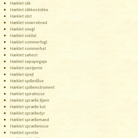
Hæklet slik
Hæklet slikkestokke
Hæklet slot
Hæklet smørrebrød
Hæklet snegl
Hæklet soldat
Hæklet sommerfugl
Hæklet sommerhat
Hæklet søhest
Hæklet søpapegøje
Hæklet søstjerne
Hæklet spejl
Hæklet spilledåse
Hæklet spilleinstrument
Hæklet spiralnisse
Hæklet sprælle Bjørn
Hæklet sprælle kat
Hæklet sprælledyr
Hæklet sprællemand
Hæklet sprællenisse
Hæklet sprutte