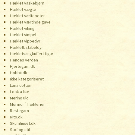
Hæklet vaskebjørn
Hæklet vægte
Hæklet væltepeter
Hæklet værtinde gave
Hæklet viking
Hæklet vimpel
Hæklet vippedyr
Hækletbstabeldyr
Hækletsangkuffert figur
Hendes verden
Hjertegarn.dk
Hobbii.dk
Ikke kategoriseret
Lana cotton
Look a like
Merino uld
Mormor´ hæklerier
Restegarn
Rito.dk
Skumhuset.dk
Stof og stil