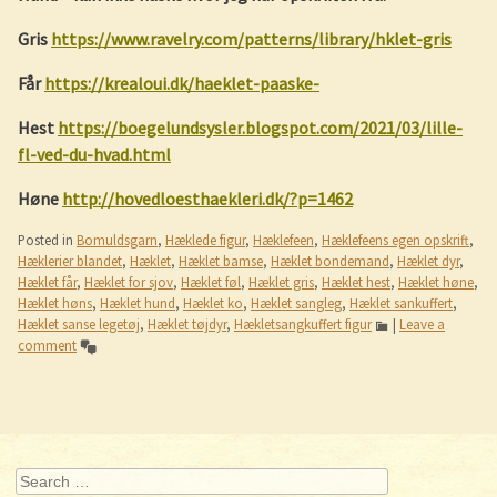
Gris
https://www.ravelry.com/patterns/library/hklet-gris
Får
https://krealoui.dk/haeklet-paaske-
Hest
https://boegelundsysler.blogspot.com/2021/03/lille-
fl-ved-du-hvad.html
Høne
http://hovedloesthaekleri.dk/?p=1462
Posted in
Bomuldsgarn
,
Hæklede figur
,
Hæklefeen
,
Hæklefeens egen opskrift
,
Hæklerier blandet
,
Hæklet
,
Hæklet bamse
,
Hæklet bondemand
,
Hæklet dyr
,
Hæklet får
,
Hæklet for sjov
,
Hæklet føl
,
Hæklet gris
,
Hæklet hest
,
Hæklet høne
,
Hæklet høns
,
Hæklet hund
,
Hæklet ko
,
Hæklet sangleg
,
Hæklet sankuffert
,
Hæklet sanse legetøj
,
Hæklet tøjdyr
,
Hækletsangkuffert figur
|
Leave a
comment
Post navigation
Search