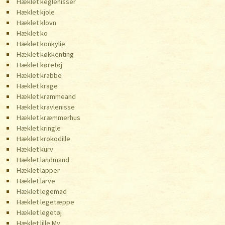
Hæklet keglenisser
Hæklet kjole
Hæklet klovn
Hæklet ko
Hæklet konkylie
Hæklet køkkenting
Hæklet køretøj
Hæklet krabbe
Hæklet krage
Hæklet krammeand
Hæklet kravlenisse
Hæklet kræmmerhus
Hæklet kringle
Hæklet krokodille
Hæklet kurv
Hæklet landmand
Hæklet lapper
Hæklet larve
Hæklet legemad
Hæklet legetæppe
Hæklet legetøj
Hæklet lille My