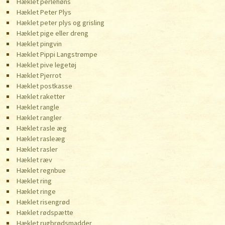
Hæklet perlehøns
Hæklet Peter Plys
Hæklet peter plys og grisling
Hæklet pige eller dreng
Hæklet pingvin
Hæklet Pippi Langstrømpe
Hæklet pive legetøj
Hæklet Pjerrot
Hæklet postkasse
Hæklet raketter
Hæklet rangle
Hæklet rangler
Hæklet rasle æg
Hæklet rasleæg
Hæklet rasler
Hæklet ræv
Hæklet regnbue
Hæklet ring
Hæklet ringe
Hæklet risengrød
Hæklet rødspætte
Hæklet rugbrødsmadder