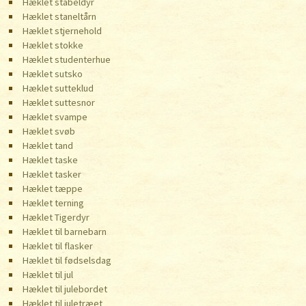
Hæklet stabeldyr
Hæklet staneltårn
Hæklet stjernehold
Hæklet stokke
Hæklet studenterhue
Hæklet sutsko
Hæklet sutteklud
Hæklet suttesnor
Hæklet svampe
Hæklet svøb
Hæklet tand
Hæklet taske
Hæklet tasker
Hæklet tæppe
Hæklet terning
Hæklet Tigerdyr
Hæklet til barnebarn
Hæklet til flasker
Hæklet til fødselsdag
Hæklet til jul
Hæklet til julebordet
Hæklet til juletræet