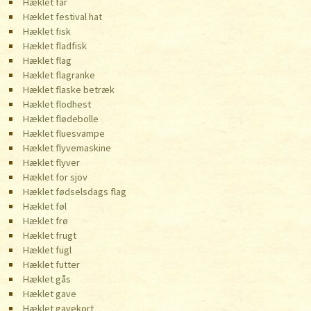
Hæklet får
Hæklet festival hat
Hæklet fisk
Hæklet fladfisk
Hæklet flag
Hæklet flagranke
Hæklet flaske betræk
Hæklet flodhest
Hæklet flødebolle
Hæklet fluesvampe
Hæklet flyvemaskine
Hæklet flyver
Hæklet for sjov
Hæklet fødselsdags flag
Hæklet føl
Hæklet frø
Hæklet frugt
Hæklet fugl
Hæklet futter
Hæklet gås
Hæklet gave
Hæklet gavekort