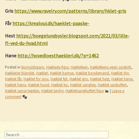
Gris
https://www.ravelry.com/patterns/library/hklet-gris
Får
https://krealoui.dk/haeklet-paaske-
Hest
https://boegelundsysler.blogspot.com/2021/03/lille-
fl-ved-du-hvad.html
Høne
http://hovedloesthaekleri.dk/?p=1462
Posted in
Bomuldsgarn
,
Hæklede figur
,
Hæklefeen
,
Hæklefeens egen opskrift
,
Hæklerier blandet
,
Hæklet
,
Hæklet bamse
,
Hæklet bondemand
,
Hæklet dyr
,
Hæklet får
,
Hæklet for sjov
,
Hæklet føl
,
Hæklet gris
,
Hæklet hest
,
Hæklet høne
,
Hæklet høns
,
Hæklet hund
,
Hæklet ko
,
Hæklet sangleg
,
Hæklet sankuffert
,
Hæklet sanse legetøj
,
Hæklet tøjdyr
,
Hækletsangkuffert figur
|
Leave a
comment
Post navigation
Search