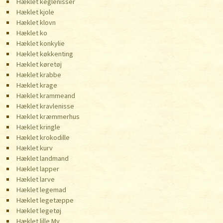
Hæklet keglenisser
Hæklet kjole
Hæklet klovn
Hæklet ko
Hæklet konkylie
Hæklet køkkenting
Hæklet køretøj
Hæklet krabbe
Hæklet krage
Hæklet krammeand
Hæklet kravlenisse
Hæklet kræmmerhus
Hæklet kringle
Hæklet krokodille
Hæklet kurv
Hæklet landmand
Hæklet lapper
Hæklet larve
Hæklet legemad
Hæklet legetæppe
Hæklet legetøj
Hæklet lille My