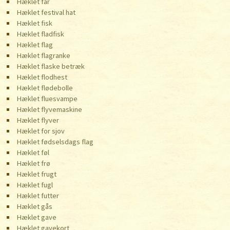
Hæklet får
Hæklet festival hat
Hæklet fisk
Hæklet fladfisk
Hæklet flag
Hæklet flagranke
Hæklet flaske betræk
Hæklet flodhest
Hæklet flødebolle
Hæklet fluesvampe
Hæklet flyvemaskine
Hæklet flyver
Hæklet for sjov
Hæklet fødselsdags flag
Hæklet føl
Hæklet frø
Hæklet frugt
Hæklet fugl
Hæklet futter
Hæklet gås
Hæklet gave
Hæklet gavekort