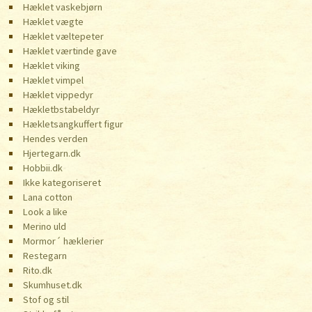
Hæklet vaskebjørn
Hæklet vægte
Hæklet væltepeter
Hæklet værtinde gave
Hæklet viking
Hæklet vimpel
Hæklet vippedyr
Hækletbstabeldyr
Hækletsangkuffert figur
Hendes verden
Hjertegarn.dk
Hobbii.dk
Ikke kategoriseret
Lana cotton
Look a like
Merino uld
Mormor´ hæklerier
Restegarn
Rito.dk
Skumhuset.dk
Stof og stil