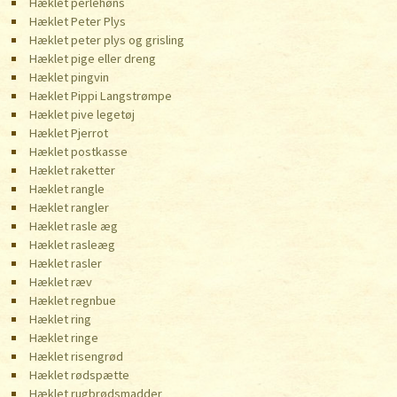
Hæklet perlehøns
Hæklet Peter Plys
Hæklet peter plys og grisling
Hæklet pige eller dreng
Hæklet pingvin
Hæklet Pippi Langstrømpe
Hæklet pive legetøj
Hæklet Pjerrot
Hæklet postkasse
Hæklet raketter
Hæklet rangle
Hæklet rangler
Hæklet rasle æg
Hæklet rasleæg
Hæklet rasler
Hæklet ræv
Hæklet regnbue
Hæklet ring
Hæklet ringe
Hæklet risengrød
Hæklet rødspætte
Hæklet rugbrødsmadder