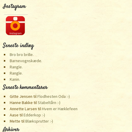
Instagram
Seneste indlæg
Bro bro brille.
Barnevognskæde.
Rangle.
Rangle.
Kanin.
Seneste kommentarer
Gitte Jensen
til
Flodhesten Oda :-)
Hanne Bakke
til
Stabeltårn :-)
Annette Larsen
til
Hvem er Hæklefeen
Aase
til
Edderkop :-)
Mette
til
Blæksprutter :-)
Arkiver