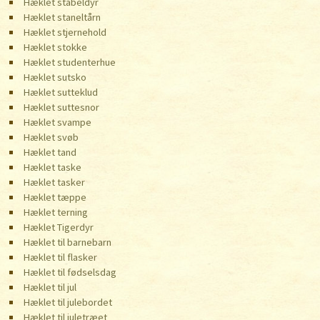
Hæklet stabeldyr
Hæklet staneltårn
Hæklet stjernehold
Hæklet stokke
Hæklet studenterhue
Hæklet sutsko
Hæklet sutteklud
Hæklet suttesnor
Hæklet svampe
Hæklet svøb
Hæklet tand
Hæklet taske
Hæklet tasker
Hæklet tæppe
Hæklet terning
Hæklet Tigerdyr
Hæklet til barnebarn
Hæklet til flasker
Hæklet til fødselsdag
Hæklet til jul
Hæklet til julebordet
Hæklet til juletræet