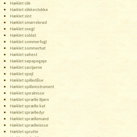
Hæklet slik
Hæklet slikkestokke
Hæklet slot
Hæklet smørrebrød
Hæklet snegl
Hæklet soldat
Hæklet sommerfugl
Hæklet sommerhat
Hæklet søhest
Hæklet søpapegøje
Hæklet søstjerne
Hæklet spejl
Hæklet spilledåse
Hæklet spilleinstrument
Hæklet spiralnisse
Hæklet sprælle Bjørn
Hæklet sprælle kat
Hæklet sprælledyr
Hæklet sprællemand
Hæklet sprællenisse
Hæklet sprutte