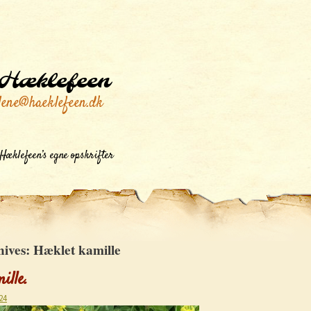
Hæklefeen
lene@haeklefeen.dk
Hæklefeen’s egne opskrifter
hives:
Hæklet kamille
ille.
24