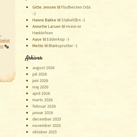
Gitte Jensen
til
Flodhesten Oda
:-)
Hanne Bakke
til
Stabeltårn :-)
Annette Larsen
til
Hvem er
Hæklefeen
t
,
Aase
til
Edderkop :-)
Hæklet
Mette
til
Blæksprutter :-)
nt
Arkiver
august 2026
juli 2026
juni 2026
maj 2026
april 2026
marts 2026
februar 2026
januar 2026
december 2025
november 2025
oktober 2025