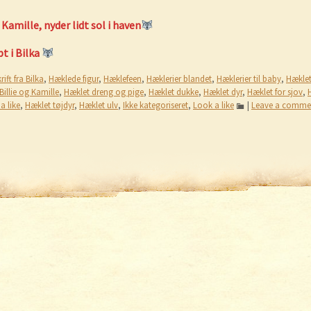
Kamille, nyder lidt sol i haven
bt i Bilka
ift fra Bilka
,
Hæklede figur
,
Hæklefeen
,
Hæklerier blandet
,
Hæklerier til baby
,
Hækle
Billie og Kamille
,
Hæklet dreng og pige
,
Hæklet dukke
,
Hæklet dyr
,
Hæklet for sjov
,
a like
,
Hæklet tøjdyr
,
Hæklet ulv
,
Ikke kategoriseret
,
Look a like
|
Leave a comme
igation