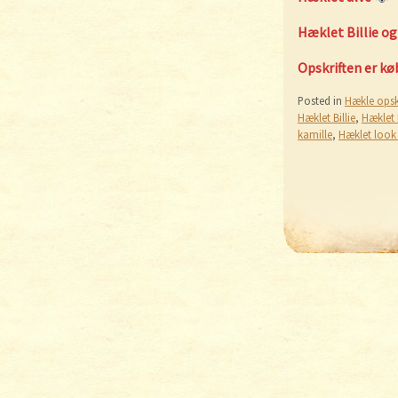
Hæklet Billie og 
Opskriften er kø
Posted in
Hækle opskr
Hæklet Billie
,
Hæklet 
kamille
,
Hæklet look 
Post nav