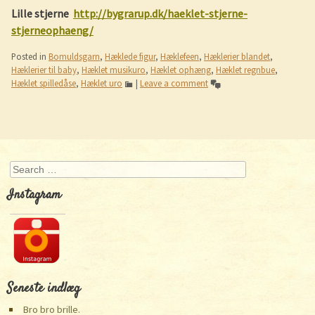
Lille stjerne
http://bygrarup.dk/haeklet-stjerne-
stjerneophaeng/
Posted in
Bomuldsgarn
,
Hæklede figur
,
Hæklefeen
,
Hæklerier blandet
,
Hæklerier til baby
,
Hæklet musikuro
,
Hæklet ophæng
,
Hæklet regnbue
,
Hæklet spilledåse
,
Hæklet uro
|
Leave a comment
Post navigation
Search
Instagram
Seneste indlæg
Bro bro brille.