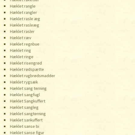
Hæklet rangle
Hæklet rangler
Hæklet rasle æg
Hæklet rasleæg
Hæklet rasler
Hæklet ræv
Hæklet regnbue
Hæklet ring
Hæklet ringe
Hæklet risengrød
Hæklet rødspætte
Hæklet rugbrødsmadder
Hæklet rygsæk
Hæklet sang terning
Hæklet sangfugl
Hæklet Sangkuffert
Hæklet sangleg
Hæklet sangterning
Hæklet sankuffert
Hæklet sanse bi
Hæklet sanse figur