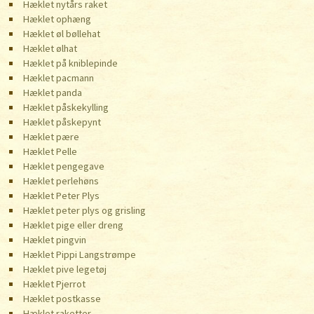
Hæklet nytårs raket
Hæklet ophæng
Hæklet øl bøllehat
Hæklet ølhat
Hæklet på kniblepinde
Hæklet pacmann
Hæklet panda
Hæklet påskekylling
Hæklet påskepynt
Hæklet pære
Hæklet Pelle
Hæklet pengegave
Hæklet perlehøns
Hæklet Peter Plys
Hæklet peter plys og grisling
Hæklet pige eller dreng
Hæklet pingvin
Hæklet Pippi Langstrømpe
Hæklet pive legetøj
Hæklet Pjerrot
Hæklet postkasse
Hæklet raketter