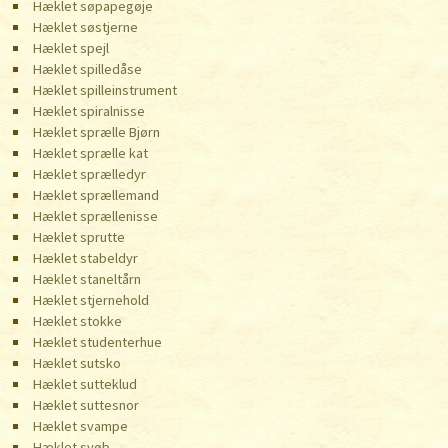
Hæklet søpapegøje
Hæklet søstjerne
Hæklet spejl
Hæklet spilledåse
Hæklet spilleinstrument
Hæklet spiralnisse
Hæklet sprælle Bjørn
Hæklet sprælle kat
Hæklet sprælledyr
Hæklet sprællemand
Hæklet sprællenisse
Hæklet sprutte
Hæklet stabeldyr
Hæklet staneltårn
Hæklet stjernehold
Hæklet stokke
Hæklet studenterhue
Hæklet sutsko
Hæklet sutteklud
Hæklet suttesnor
Hæklet svampe
Hæklet svøb