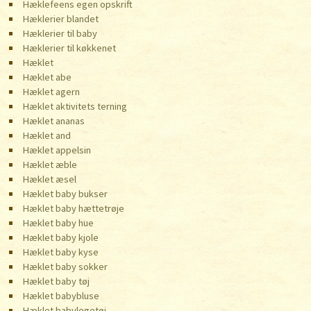
Hæklefeens egen opskrift
Hæklerier blandet
Hæklerier til baby
Hæklerier til køkkenet
Hæklet
Hæklet abe
Hæklet agern
Hæklet aktivitets terning
Hæklet ananas
Hæklet and
Hæklet appelsin
Hæklet æble
Hæklet æsel
Hæklet baby bukser
Hæklet baby hættetrøje
Hæklet baby hue
Hæklet baby kjole
Hæklet baby kyse
Hæklet baby sokker
Hæklet baby tøj
Hæklet babybluse
Hæklet babylegetøj