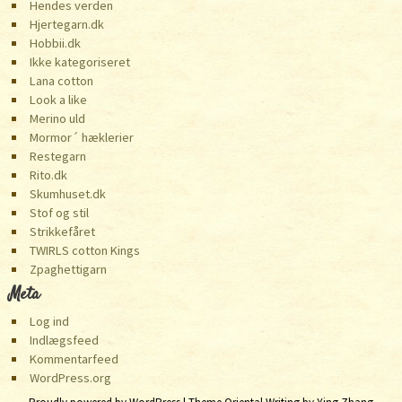
Hendes verden
Hjertegarn.dk
Hobbii.dk
Ikke kategoriseret
Lana cotton
Look a like
Merino uld
Mormor´ hæklerier
Restegarn
Rito.dk
Skumhuset.dk
Stof og stil
Strikkefåret
TWIRLS cotton Kings
️Zpaghettigarn
Meta
Log ind
Indlægsfeed
Kommentarfeed
WordPress.org