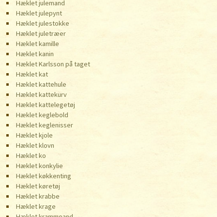
Hæklet julemand
Hæklet julepynt
Hæklet julestokke
Hæklet juletræer
Hæklet kamille
Hæklet kanin
Hæklet Karlsson på taget
Hæklet kat
Hæklet kattehule
Hæklet kattekurv
Hæklet kattelegetøj
Hæklet keglebold
Hæklet keglenisser
Hæklet kjole
Hæklet klovn
Hæklet ko
Hæklet konkylie
Hæklet køkkenting
Hæklet køretøj
Hæklet krabbe
Hæklet krage
Hæklet krammeand