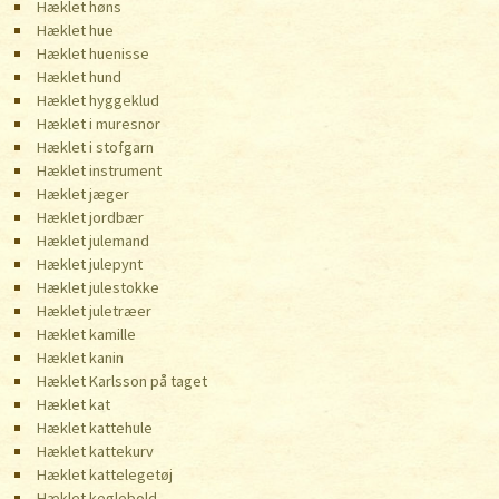
Hæklet høns
Hæklet hue
Hæklet huenisse
Hæklet hund
Hæklet hyggeklud
Hæklet i muresnor
Hæklet i stofgarn
Hæklet instrument
Hæklet jæger
Hæklet jordbær
Hæklet julemand
Hæklet julepynt
Hæklet julestokke
Hæklet juletræer
Hæklet kamille
Hæklet kanin
Hæklet Karlsson på taget
Hæklet kat
Hæklet kattehule
Hæklet kattekurv
Hæklet kattelegetøj
Hæklet keglebold