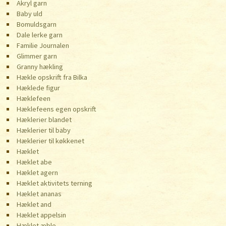
Akryl garn
Baby uld
Bomuldsgarn
Dale lerke garn
Familie Journalen
Glimmer garn
Granny hækling
Hækle opskrift fra Bilka
Hæklede figur
Hæklefeen
Hæklefeens egen opskrift
Hæklerier blandet
Hæklerier til baby
Hæklerier til køkkenet
Hæklet
Hæklet abe
Hæklet agern
Hæklet aktivitets terning
Hæklet ananas
Hæklet and
Hæklet appelsin
Hæklet æble