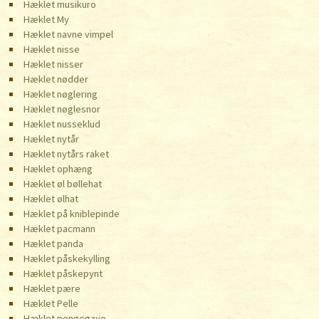
Hæklet musikuro
Hæklet My
Hæklet navne vimpel
Hæklet nisse
Hæklet nisser
Hæklet nødder
Hæklet nøglering
Hæklet nøglesnor
Hæklet nusseklud
Hæklet nytår
Hæklet nytårs raket
Hæklet ophæng
Hæklet øl bøllehat
Hæklet ølhat
Hæklet på kniblepinde
Hæklet pacmann
Hæklet panda
Hæklet påskekylling
Hæklet påskepynt
Hæklet pære
Hæklet Pelle
Hæklet pengegave