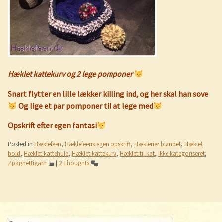
Hæklet kattekurv og 2 lege pomponer
Snart flytter en lille lækker killing ind, og her skal han sove
Og lige et par pomponer til at lege med
Opskrift efter egen fantasi
Posted in
Hæklefeen
,
Hæklefeens egen opskrift
,
Hæklerier blandet
,
Hæklet
bold
,
Hæklet kattehule
,
Hæklet kattekurv
,
Hæklet til kat
,
Ikke kategoriseret
,
️Zpaghettigarn
|
2 Thoughts
Post navigation