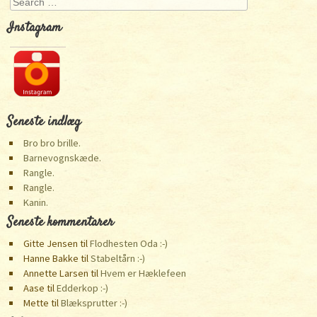
Search
Instagram
Seneste indlæg
Bro bro brille.
Barnevognskæde.
Rangle.
Rangle.
Kanin.
Seneste kommentarer
Gitte Jensen
til
Flodhesten Oda :-)
Hanne Bakke
til
Stabeltårn :-)
Annette Larsen
til
Hvem er Hæklefeen
Aase
til
Edderkop :-)
Mette
til
Blæksprutter :-)