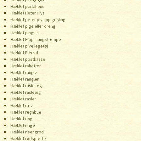
Hæklet perlehøns
Hæklet Peter Plys
Hæklet peter plys og grisling
Hæklet pige eller dreng
Hæklet pingvin
Hæklet Pippi Langstrømpe
Hæklet pive legetøj
Hæklet Pjerrot
Hæklet postkasse
Hæklet raketter
Hæklet rangle
Hæklet rangler
Hæklet rasle æg
Hæklet rasleæg
Hæklet rasler
Hæklet ræv
Hæklet regnbue
Hæklet ring
Hæklet ringe
Hæklet risengrød
Hæklet rødspætte