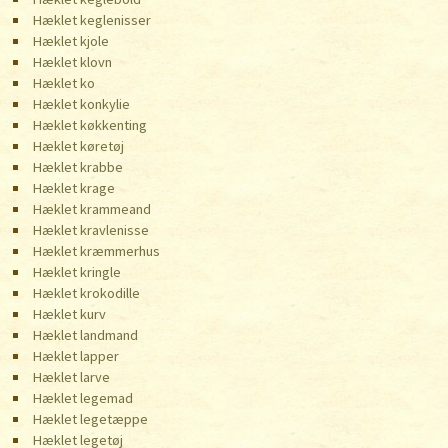
Hæklet keglenisser
Hæklet kjole
Hæklet klovn
Hæklet ko
Hæklet konkylie
Hæklet køkkenting
Hæklet køretøj
Hæklet krabbe
Hæklet krage
Hæklet krammeand
Hæklet kravlenisse
Hæklet kræmmerhus
Hæklet kringle
Hæklet krokodille
Hæklet kurv
Hæklet landmand
Hæklet lapper
Hæklet larve
Hæklet legemad
Hæklet legetæppe
Hæklet legetøj