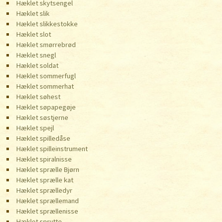
Hæklet skytsengel
Hæklet slik
Hæklet slikkestokke
Hæklet slot
Hæklet smørrebrød
Hæklet snegl
Hæklet soldat
Hæklet sommerfugl
Hæklet sommerhat
Hæklet søhest
Hæklet søpapegøje
Hæklet søstjerne
Hæklet spejl
Hæklet spilledåse
Hæklet spilleinstrument
Hæklet spiralnisse
Hæklet sprælle Bjørn
Hæklet sprælle kat
Hæklet sprælledyr
Hæklet sprællemand
Hæklet sprællenisse
Hæklet sprutte