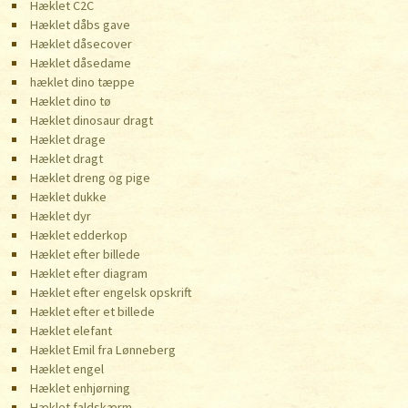
Hæklet C2C
Hæklet dåbs gave
Hæklet dåsecover
Hæklet dåsedame
hæklet dino tæppe
Hæklet dino tø
Hæklet dinosaur dragt
Hæklet drage
Hæklet dragt
Hæklet dreng og pige
Hæklet dukke
Hæklet dyr
Hæklet edderkop
Hæklet efter billede
Hæklet efter diagram
Hæklet efter engelsk opskrift
Hæklet efter et billede
Hæklet elefant
Hæklet Emil fra Lønneberg
Hæklet engel
Hæklet enhjørning
Hæklet faldskærm