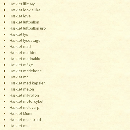
Hæklet lille My
Hæklet look a like
Hæklet løve
Hæklet luftballon
Hæklet luftballon uro
Hæklet lys
Hæklet lysestage
Hæklet mad
Hæklet madder
Hæklet madpakke
Hæklet måge
Hæklet mariehøne
Hæklet mc
Hæklet med kapsler
Hæklet melon
Hæklet mikrofon
Hæklet motorcykel
Hæklet muldvarp
Hæklet Mumi
Hæklet mumitrold
Hæklet mus