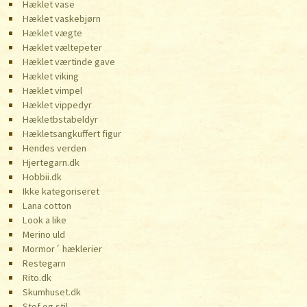
Hæklet vase
Hæklet vaskebjørn
Hæklet vægte
Hæklet væltepeter
Hæklet værtinde gave
Hæklet viking
Hæklet vimpel
Hæklet vippedyr
Hækletbstabeldyr
Hækletsangkuffert figur
Hendes verden
Hjertegarn.dk
Hobbii.dk
Ikke kategoriseret
Lana cotton
Look a like
Merino uld
Mormor´ hæklerier
Restegarn
Rito.dk
Skumhuset.dk
Stof og stil