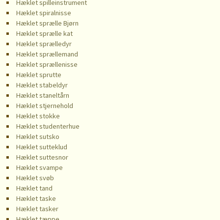
Hæklet spilleinstrument
Hæklet spiralnisse
Hæklet sprælle Bjørn
Hæklet sprælle kat
Hæklet sprælledyr
Hæklet sprællemand
Hæklet sprællenisse
Hæklet sprutte
Hæklet stabeldyr
Hæklet staneltårn
Hæklet stjernehold
Hæklet stokke
Hæklet studenterhue
Hæklet sutsko
Hæklet sutteklud
Hæklet suttesnor
Hæklet svampe
Hæklet svøb
Hæklet tand
Hæklet taske
Hæklet tasker
Hæklet tæppe