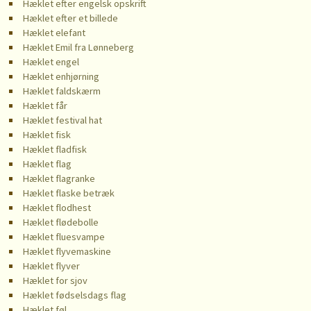
Hæklet efter engelsk opskrift
Hæklet efter et billede
Hæklet elefant
Hæklet Emil fra Lønneberg
Hæklet engel
Hæklet enhjørning
Hæklet faldskærm
Hæklet får
Hæklet festival hat
Hæklet fisk
Hæklet fladfisk
Hæklet flag
Hæklet flagranke
Hæklet flaske betræk
Hæklet flodhest
Hæklet flødebolle
Hæklet fluesvampe
Hæklet flyvemaskine
Hæklet flyver
Hæklet for sjov
Hæklet fødselsdags flag
Hæklet føl