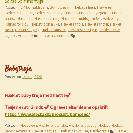
Sanse Sommerfugl
Posted in
8/4 bomuldsgarn
,
Bomuldsgarn
,
Hæklede figur
,
Hæklefeen
,
Hæklerier blandet
,
Hæklerier til baby
,
Hæklet
,
Hæklet babylegetøj
,
Hæklet
bamse
,
Hæklet bi
,
Hæklet bidering
,
Hæklet bomuldsgarn 8/4
,
Hæklet dyr
,
Hæklet for sjov
,
Hæklet look a like
,
Hæklet rangle
,
Hæklet rangler
,
Hæklet
rasler
,
Hæklet sangleg
,
Hæklet sanse bi
,
Hæklet sanse figur
,
Hæklet sanse
legetøj
,
Hobbii.dk
|
Leave a comment
Babytrøje.
Posted on
14. maj 2026
Hæklet baby trøje med hætte
Trøjen er str 3 mdr.
Og lavet efter denne opskrift
https://www.afecta.dk/produkt/bamsens/
Posted in
Hæklefeen
,
Hæklerier blandet
,
Hæklerier til baby
,
Hæklet
,
Hæklet
baby hættetrøje
,
Hæklet baby tøj
,
Hæklet babybluse
,
Hæklet trøje
|
Leave