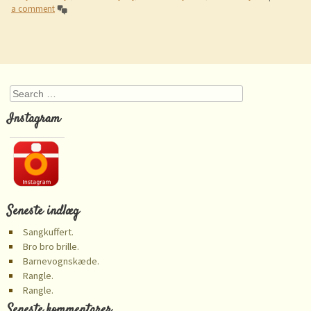
a comment
Post navigation
Search
Instagram
Seneste indlæg
Sangkuffert.
Bro bro brille.
Barnevognskæde.
Rangle.
Rangle.
Seneste kommentarer