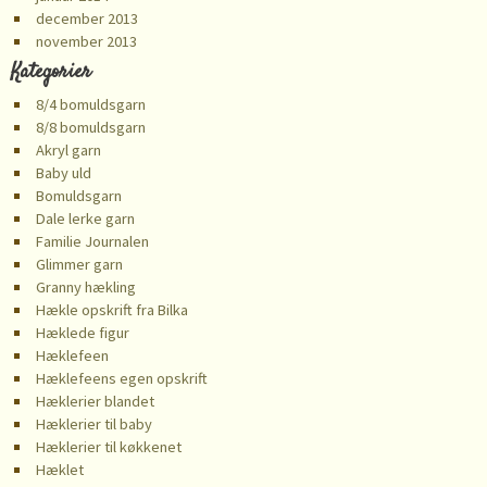
december 2013
november 2013
Kategorier
8/4 bomuldsgarn
8/8 bomuldsgarn
Akryl garn
Baby uld
Bomuldsgarn
Dale lerke garn
Familie Journalen
Glimmer garn
Granny hækling
Hækle opskrift fra Bilka
Hæklede figur
Hæklefeen
Hæklefeens egen opskrift
Hæklerier blandet
Hæklerier til baby
Hæklerier til køkkenet
Hæklet