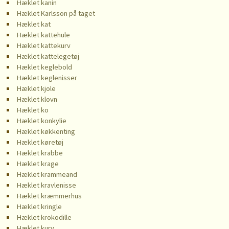
Hæklet kanin
Hæklet Karlsson på taget
Hæklet kat
Hæklet kattehule
Hæklet kattekurv
Hæklet kattelegetøj
Hæklet keglebold
Hæklet keglenisser
Hæklet kjole
Hæklet klovn
Hæklet ko
Hæklet konkylie
Hæklet køkkenting
Hæklet køretøj
Hæklet krabbe
Hæklet krage
Hæklet krammeand
Hæklet kravlenisse
Hæklet kræmmerhus
Hæklet kringle
Hæklet krokodille
Hæklet kurv