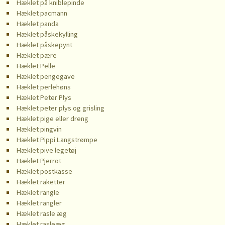
Hæklet på kniblepinde
Hæklet pacmann
Hæklet panda
Hæklet påskekylling
Hæklet påskepynt
Hæklet pære
Hæklet Pelle
Hæklet pengegave
Hæklet perlehøns
Hæklet Peter Plys
Hæklet peter plys og grisling
Hæklet pige eller dreng
Hæklet pingvin
Hæklet Pippi Langstrømpe
Hæklet pive legetøj
Hæklet Pjerrot
Hæklet postkasse
Hæklet raketter
Hæklet rangle
Hæklet rangler
Hæklet rasle æg
Hæklet rasleæg