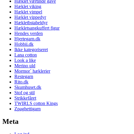
Hæklet værtinde gave
Hæklet viking
Hæklet vimpel
Hæklet vippedyr
Hækletbstabeldyr
Hækletsangkuffert figur
Hendes verden
Hjertegarn.dk
Hobbii.dk
Ikke kategoriseret
Lana cotton
Look a like
Merino uld
Mormor´ hæklerier
Restegarn
Rito.dk
Skumhuset.dk
Stof og stil
Strikkefåret
TWIRLS cotton Kings
️Zpaghettigarn
Meta