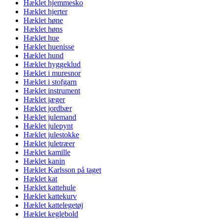
Hæklet hjemmesko
Hæklet hjerter
Hæklet høne
Hæklet høns
Hæklet hue
Hæklet huenisse
Hæklet hund
Hæklet hyggeklud
Hæklet i muresnor
Hæklet i stofgarn
Hæklet instrument
Hæklet jæger
Hæklet jordbær
Hæklet julemand
Hæklet julepynt
Hæklet julestokke
Hæklet juletræer
Hæklet kamille
Hæklet kanin
Hæklet Karlsson på taget
Hæklet kat
Hæklet kattehule
Hæklet kattekurv
Hæklet kattelegetøj
Hæklet keglebold