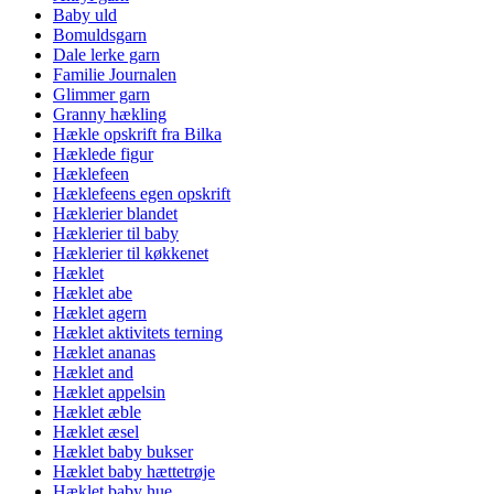
Baby uld
Bomuldsgarn
Dale lerke garn
Familie Journalen
Glimmer garn
Granny hækling
Hækle opskrift fra Bilka
Hæklede figur
Hæklefeen
Hæklefeens egen opskrift
Hæklerier blandet
Hæklerier til baby
Hæklerier til køkkenet
Hæklet
Hæklet abe
Hæklet agern
Hæklet aktivitets terning
Hæklet ananas
Hæklet and
Hæklet appelsin
Hæklet æble
Hæklet æsel
Hæklet baby bukser
Hæklet baby hættetrøje
Hæklet baby hue