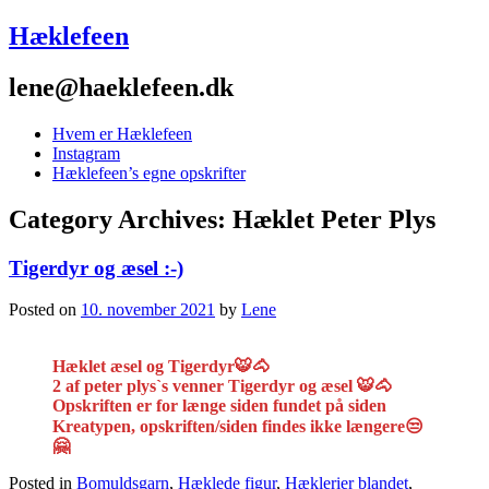
Hæklefeen
lene@haeklefeen.dk
Hvem er Hæklefeen
Instagram
Hæklefeen’s egne opskrifter
Category Archives:
Hæklet Peter Plys
Tigerdyr og æsel :-)
Posted on
10. november 2021
by
Lene
Hæklet æsel og Tigerdyr🐯🐴
2 af peter plys`s venner Tigerdyr og æsel 🐯🐴
Opskriften er for længe siden fundet på siden
Kreatypen, opskriften/siden findes ikke længere😒
🤗
Posted in
Bomuldsgarn
,
Hæklede figur
,
Hæklerier blandet
,