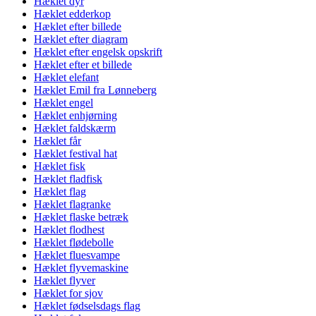
Hæklet dyr
Hæklet edderkop
Hæklet efter billede
Hæklet efter diagram
Hæklet efter engelsk opskrift
Hæklet efter et billede
Hæklet elefant
Hæklet Emil fra Lønneberg
Hæklet engel
Hæklet enhjørning
Hæklet faldskærm
Hæklet får
Hæklet festival hat
Hæklet fisk
Hæklet fladfisk
Hæklet flag
Hæklet flagranke
Hæklet flaske betræk
Hæklet flodhest
Hæklet flødebolle
Hæklet fluesvampe
Hæklet flyvemaskine
Hæklet flyver
Hæklet for sjov
Hæklet fødselsdags flag