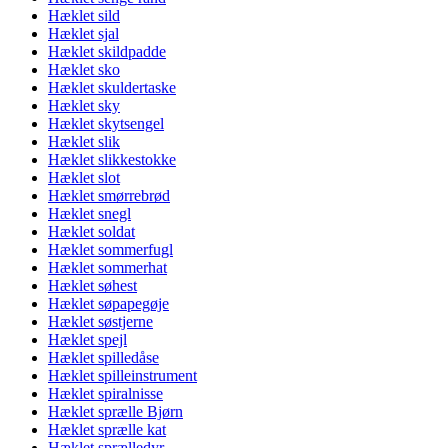
Hæklet sild
Hæklet sjal
Hæklet skildpadde
Hæklet sko
Hæklet skuldertaske
Hæklet sky
Hæklet skytsengel
Hæklet slik
Hæklet slikkestokke
Hæklet slot
Hæklet smørrebrød
Hæklet snegl
Hæklet soldat
Hæklet sommerfugl
Hæklet sommerhat
Hæklet søhest
Hæklet søpapegøje
Hæklet søstjerne
Hæklet spejl
Hæklet spilledåse
Hæklet spilleinstrument
Hæklet spiralnisse
Hæklet sprælle Bjørn
Hæklet sprælle kat
Hæklet sprælledyr