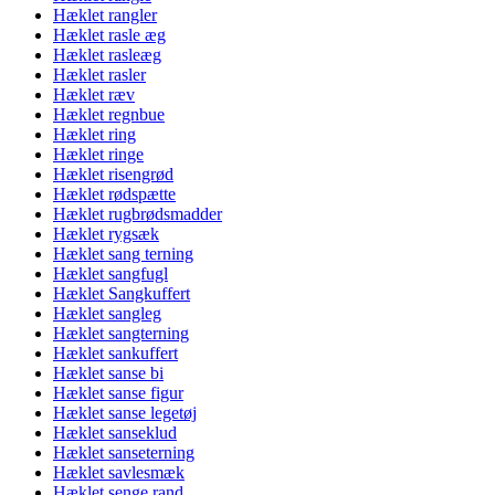
Hæklet rangler
Hæklet rasle æg
Hæklet rasleæg
Hæklet rasler
Hæklet ræv
Hæklet regnbue
Hæklet ring
Hæklet ringe
Hæklet risengrød
Hæklet rødspætte
Hæklet rugbrødsmadder
Hæklet rygsæk
Hæklet sang terning
Hæklet sangfugl
Hæklet Sangkuffert
Hæklet sangleg
Hæklet sangterning
Hæklet sankuffert
Hæklet sanse bi
Hæklet sanse figur
Hæklet sanse legetøj
Hæklet sanseklud
Hæklet sanseterning
Hæklet savlesmæk
Hæklet senge rand