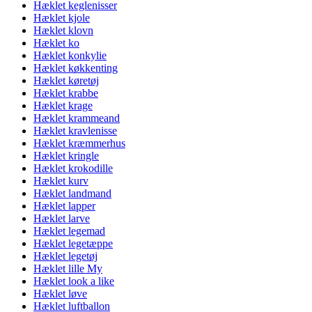
Hæklet keglenisser
Hæklet kjole
Hæklet klovn
Hæklet ko
Hæklet konkylie
Hæklet køkkenting
Hæklet køretøj
Hæklet krabbe
Hæklet krage
Hæklet krammeand
Hæklet kravlenisse
Hæklet kræmmerhus
Hæklet kringle
Hæklet krokodille
Hæklet kurv
Hæklet landmand
Hæklet lapper
Hæklet larve
Hæklet legemad
Hæklet legetæppe
Hæklet legetøj
Hæklet lille My
Hæklet look a like
Hæklet løve
Hæklet luftballon