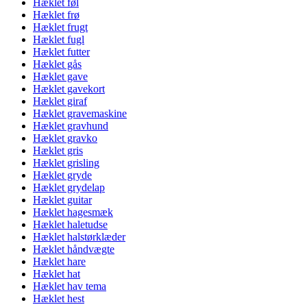
Hæklet føl
Hæklet frø
Hæklet frugt
Hæklet fugl
Hæklet futter
Hæklet gås
Hæklet gave
Hæklet gavekort
Hæklet giraf
Hæklet gravemaskine
Hæklet gravhund
Hæklet gravko
Hæklet gris
Hæklet grisling
Hæklet gryde
Hæklet grydelap
Hæklet guitar
Hæklet hagesmæk
Hæklet haletudse
Hæklet halstørklæder
Hæklet håndvægte
Hæklet hare
Hæklet hat
Hæklet hav tema
Hæklet hest