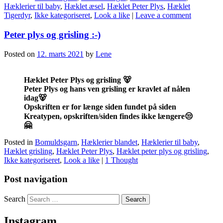
Hæklerier til baby
,
Hæklet æsel
,
Hæklet Peter Plys
,
Hæklet
Tigerdyr
,
Ikke kategoriseret
,
Look a like
|
Leave a comment
Peter plys og grisling :-)
Posted on
12. marts 2021
by
Lene
Hæklet Peter Plys og grisling 🐻
Peter Plys og hans ven grisling er kravlet af nålen
idag🐻
Opskriften er for længe siden fundet på siden
Kreatypen, opskriften/siden findes ikke længere😒
🤗
Posted in
Bomuldsgarn
,
Hæklerier blandet
,
Hæklerier til baby
,
Hæklet grisling
,
Hæklet Peter Plys
,
Hæklet peter plys og grisling
,
Ikke kategoriseret
,
Look a like
|
1 Thought
Post navigation
Search
Instagram