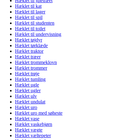
Hæklet til juletræet
Hæklet til kat
Hæklet til lager
Hæklet til spil
Hæklet til studenten
Hæklet til toilet
Hæklet til undervisning
Hæklet tøjdyr
Hæklet tørklæde
Hæklet traktor
Hæklet træer
Hæklet trommeklovn
Hæklet trommer
Hæklet trøje
Hæklet tumling
Hæklet ugle
Hæklet ugler
Hæklet ulv
Hæklet undulat
Hæklet uro
Hæklet uro med søheste
Hæklet vase
Hæklet vaskebjørn
Hæklet vægte
Hæklet væltepeter