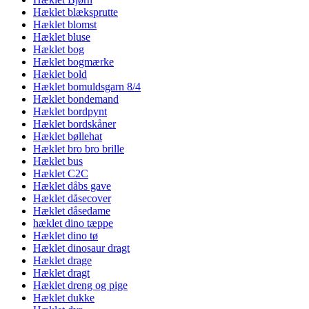
Hæklet blæksprutte
Hæklet blomst
Hæklet bluse
Hæklet bog
Hæklet bogmærke
Hæklet bold
Hæklet bomuldsgarn 8/4
Hæklet bondemand
Hæklet bordpynt
Hæklet bordskåner
Hæklet bøllehat
Hæklet bro bro brille
Hæklet bus
Hæklet C2C
Hæklet dåbs gave
Hæklet dåsecover
Hæklet dåsedame
hæklet dino tæppe
Hæklet dino tø
Hæklet dinosaur dragt
Hæklet drage
Hæklet dragt
Hæklet dreng og pige
Hæklet dukke