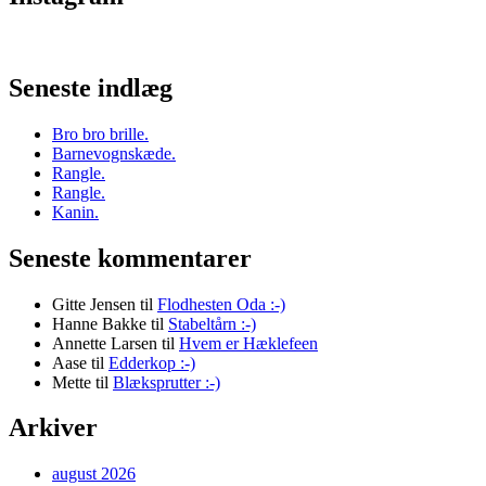
Seneste indlæg
Bro bro brille.
Barnevognskæde.
Rangle.
Rangle.
Kanin.
Seneste kommentarer
Gitte Jensen
til
Flodhesten Oda :-)
Hanne Bakke
til
Stabeltårn :-)
Annette Larsen
til
Hvem er Hæklefeen
Aase
til
Edderkop :-)
Mette
til
Blæksprutter :-)
Arkiver
august 2026