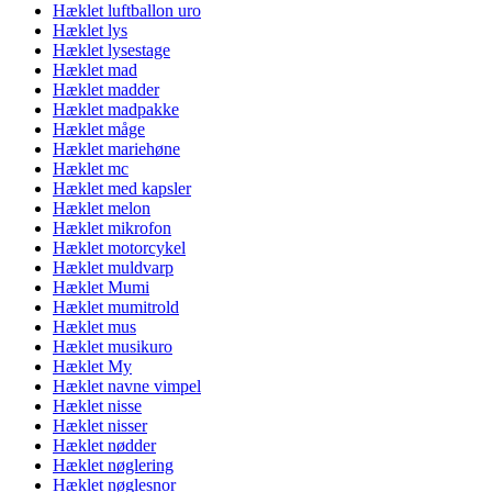
Hæklet luftballon uro
Hæklet lys
Hæklet lysestage
Hæklet mad
Hæklet madder
Hæklet madpakke
Hæklet måge
Hæklet mariehøne
Hæklet mc
Hæklet med kapsler
Hæklet melon
Hæklet mikrofon
Hæklet motorcykel
Hæklet muldvarp
Hæklet Mumi
Hæklet mumitrold
Hæklet mus
Hæklet musikuro
Hæklet My
Hæklet navne vimpel
Hæklet nisse
Hæklet nisser
Hæklet nødder
Hæklet nøglering
Hæklet nøglesnor