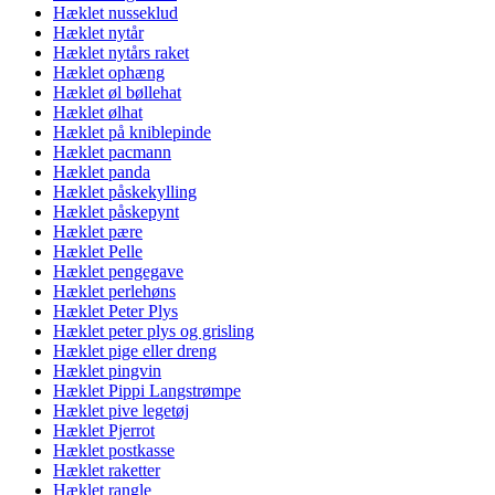
Hæklet nusseklud
Hæklet nytår
Hæklet nytårs raket
Hæklet ophæng
Hæklet øl bøllehat
Hæklet ølhat
Hæklet på kniblepinde
Hæklet pacmann
Hæklet panda
Hæklet påskekylling
Hæklet påskepynt
Hæklet pære
Hæklet Pelle
Hæklet pengegave
Hæklet perlehøns
Hæklet Peter Plys
Hæklet peter plys og grisling
Hæklet pige eller dreng
Hæklet pingvin
Hæklet Pippi Langstrømpe
Hæklet pive legetøj
Hæklet Pjerrot
Hæklet postkasse
Hæklet raketter
Hæklet rangle