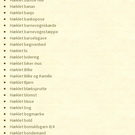
Hæklet bamse hue
Hæklet banan
Hæklet banjo
Hæklet bankopose
Hæklet barnevognskæde
Hæklet barnevognstæppe
Hæklet barselsgave
Hæklet begivenhed
Hæklet bi
Hæklet bidering
Hæklet biker mus
Hæklet Billie
Hæklet Billie og Kamille
Hæklet Bjørn
Hæklet blæksprutte
Hæklet blomst
Hæklet bluse
Hæklet bog
Hæklet bogmærke
Hæklet bold
Hæklet bomuldsgarn 8/4
Hæklet bondemand