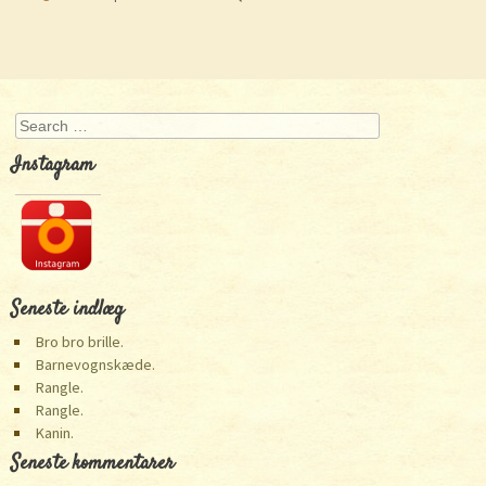
Post navigation
Search
Instagram
Seneste indlæg
Bro bro brille.
Barnevognskæde.
Rangle.
Rangle.
Kanin.
Seneste kommentarer