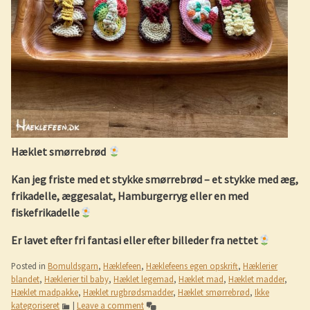
Hæklet smørrebrød
Kan jeg friste med et stykke smørrebrød – et stykke med æg,
frikadelle, æggesalat, Hamburgerryg eller en med
fiskefrikadelle
Er lavet efter fri fantasi eller efter billeder fra nettet
Posted in
Bomuldsgarn
,
Hæklefeen
,
Hæklefeens egen opskrift
,
Hæklerier
blandet
,
Hæklerier til baby
,
Hæklet legemad
,
Hæklet mad
,
Hæklet madder
,
Hæklet madpakke
,
Hæklet rugbrødsmadder
,
Hæklet smørrebrød
,
Ikke
kategoriseret
|
Leave a comment