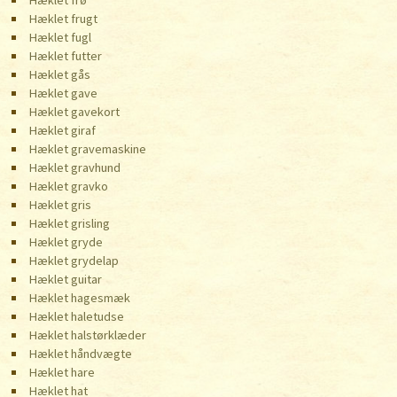
Hæklet frø
Hæklet frugt
Hæklet fugl
Hæklet futter
Hæklet gås
Hæklet gave
Hæklet gavekort
Hæklet giraf
Hæklet gravemaskine
Hæklet gravhund
Hæklet gravko
Hæklet gris
Hæklet grisling
Hæklet gryde
Hæklet grydelap
Hæklet guitar
Hæklet hagesmæk
Hæklet haletudse
Hæklet halstørklæder
Hæklet håndvægte
Hæklet hare
Hæklet hat