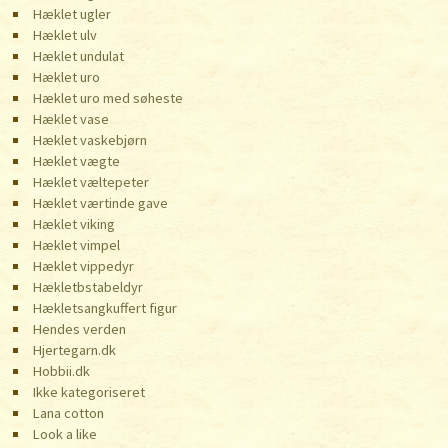
Hæklet ugler
Hæklet ulv
Hæklet undulat
Hæklet uro
Hæklet uro med søheste
Hæklet vase
Hæklet vaskebjørn
Hæklet vægte
Hæklet væltepeter
Hæklet værtinde gave
Hæklet viking
Hæklet vimpel
Hæklet vippedyr
Hækletbstabeldyr
Hækletsangkuffert figur
Hendes verden
Hjertegarn.dk
Hobbii.dk
Ikke kategoriseret
Lana cotton
Look a like