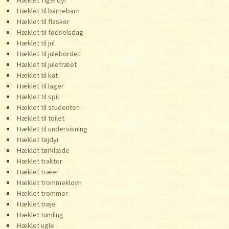
Hæklet Tigerdyr
Hæklet til barnebarn
Hæklet til flasker
Hæklet til fødselsdag
Hæklet til jul
Hæklet til julebordet
Hæklet til juletræet
Hæklet til kat
Hæklet til lager
Hæklet til spil
Hæklet til studenten
Hæklet til toilet
Hæklet til undervisning
Hæklet tøjdyr
Hæklet tørklæde
Hæklet traktor
Hæklet træer
Hæklet trommeklovn
Hæklet trommer
Hæklet trøje
Hæklet tumling
Hæklet ugle