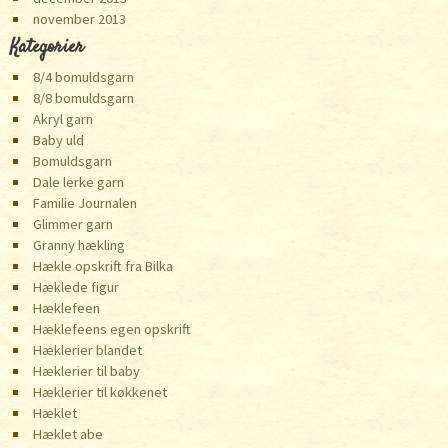
november 2013
Kategorier
8/4 bomuldsgarn
8/8 bomuldsgarn
Akryl garn
Baby uld
Bomuldsgarn
Dale lerke garn
Familie Journalen
Glimmer garn
Granny hækling
Hækle opskrift fra Bilka
Hæklede figur
Hæklefeen
Hæklefeens egen opskrift
Hæklerier blandet
Hæklerier til baby
Hæklerier til køkkenet
Hæklet
Hæklet abe