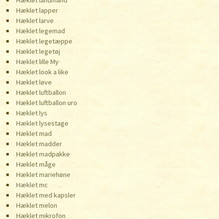
Hæklet landmand
Hæklet lapper
Hæklet larve
Hæklet legemad
Hæklet legetæppe
Hæklet legetøj
Hæklet lille My
Hæklet look a like
Hæklet løve
Hæklet luftballon
Hæklet luftballon uro
Hæklet lys
Hæklet lysestage
Hæklet mad
Hæklet madder
Hæklet madpakke
Hæklet måge
Hæklet mariehøne
Hæklet mc
Hæklet med kapsler
Hæklet melon
Hæklet mikrofon