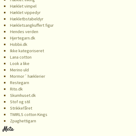
Hæklet vimpel
Hæklet vippedyr
Hækletbstabeldyr
Hækletsangkuffert figur
Hendes verden
Hjertegarn.dk
Hobbii.dk
Ikke kategoriseret
Lana cotton
Look a like
Merino uld
Mormor´ hæklerier
Restegarn
Rito.dk
Skumhuset.dk
Stof og stil
Strikkefåret
TWIRLS cotton Kings
️Zpaghettigarn
Meta