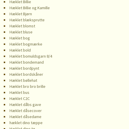
Hæklet Billie
Hæklet Billie og Kamille
Hæklet Bjørn
Hæklet blæksprutte
Hæklet blomst
Hæklet bluse
Hæklet bog
Hæklet bogmærke
Hæklet bold
Hæklet bomuldsgarn 8/4
Hæklet bondemand
Hæklet bordpynt
Hæklet bordskåner
Hæklet bøllehat
Hæklet bro bro brille
Hæklet bus
Hæklet C2C
Hæklet dåbs gave
Hæklet dåsecover
Hæklet dåsedame
hæklet dino tæppe
Hæklet dino tø