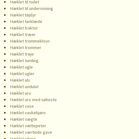
Hæklet til toilet
Hæklet til undervisning
Hæklet tøjdyr
Hæklet tørklæde
Hæklet traktor
Hæklet træer
Hæklet trommeklovn
Hæklet trommer
Hæklet trøje
Hæklet tumling
Hæklet ugle
Hæklet ugler
Hæklet ulv
Hæklet undulat
Hæklet uro
Hæklet uro med søheste
Hæklet vase
Hæklet vaskebjørn
Hæklet vægte
Hæklet væltepeter
Hæklet værtinde gave
Hæklet viking