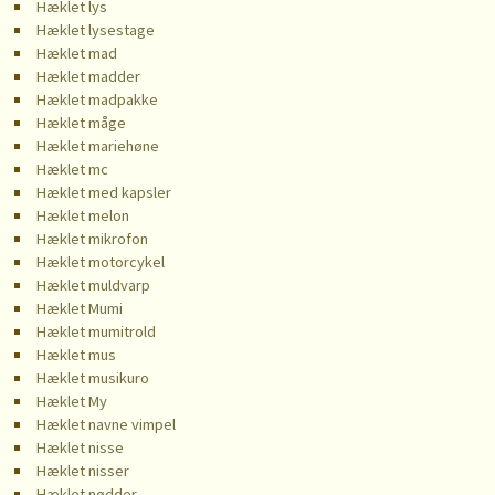
Hæklet lys
Hæklet lysestage
Hæklet mad
Hæklet madder
Hæklet madpakke
Hæklet måge
Hæklet mariehøne
Hæklet mc
Hæklet med kapsler
Hæklet melon
Hæklet mikrofon
Hæklet motorcykel
Hæklet muldvarp
Hæklet Mumi
Hæklet mumitrold
Hæklet mus
Hæklet musikuro
Hæklet My
Hæklet navne vimpel
Hæklet nisse
Hæklet nisser
Hæklet nødder