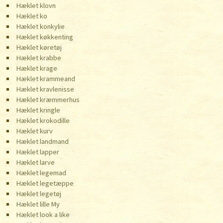
Hæklet klovn
Hæklet ko
Hæklet konkylie
Hæklet køkkenting
Hæklet køretøj
Hæklet krabbe
Hæklet krage
Hæklet krammeand
Hæklet kravlenisse
Hæklet kræmmerhus
Hæklet kringle
Hæklet krokodille
Hæklet kurv
Hæklet landmand
Hæklet lapper
Hæklet larve
Hæklet legemad
Hæklet legetæppe
Hæklet legetøj
Hæklet lille My
Hæklet look a like