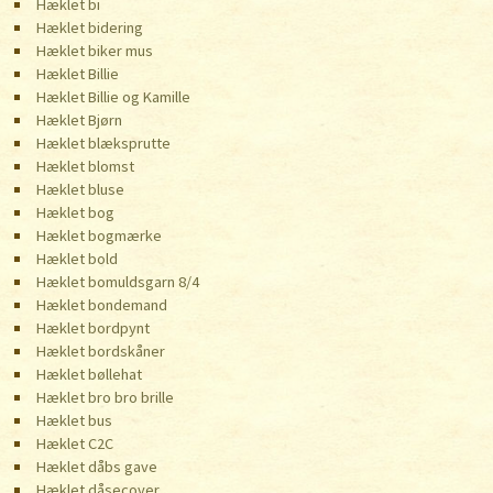
Hæklet bi
Hæklet bidering
Hæklet biker mus
Hæklet Billie
Hæklet Billie og Kamille
Hæklet Bjørn
Hæklet blæksprutte
Hæklet blomst
Hæklet bluse
Hæklet bog
Hæklet bogmærke
Hæklet bold
Hæklet bomuldsgarn 8/4
Hæklet bondemand
Hæklet bordpynt
Hæklet bordskåner
Hæklet bøllehat
Hæklet bro bro brille
Hæklet bus
Hæklet C2C
Hæklet dåbs gave
Hæklet dåsecover