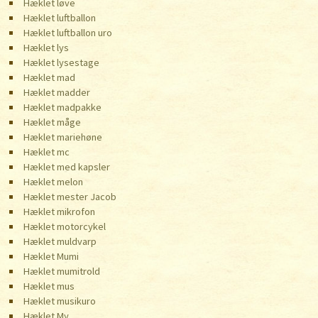
Hæklet løve
Hæklet luftballon
Hæklet luftballon uro
Hæklet lys
Hæklet lysestage
Hæklet mad
Hæklet madder
Hæklet madpakke
Hæklet måge
Hæklet mariehøne
Hæklet mc
Hæklet med kapsler
Hæklet melon
Hæklet mester Jacob
Hæklet mikrofon
Hæklet motorcykel
Hæklet muldvarp
Hæklet Mumi
Hæklet mumitrold
Hæklet mus
Hæklet musikuro
Hæklet My