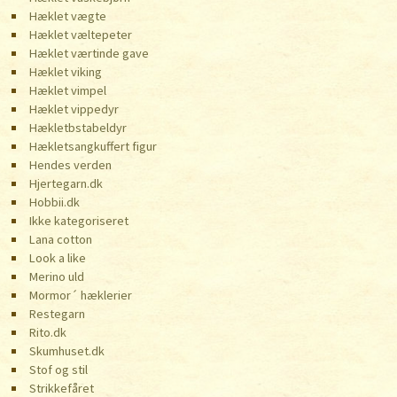
Hæklet vægte
Hæklet væltepeter
Hæklet værtinde gave
Hæklet viking
Hæklet vimpel
Hæklet vippedyr
Hækletbstabeldyr
Hækletsangkuffert figur
Hendes verden
Hjertegarn.dk
Hobbii.dk
Ikke kategoriseret
Lana cotton
Look a like
Merino uld
Mormor´ hæklerier
Restegarn
Rito.dk
Skumhuset.dk
Stof og stil
Strikkefåret