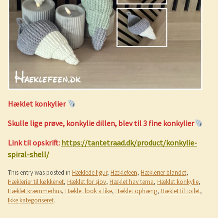
Hæklet konkylier
Skulle lige prøve, konkylie dillen, blev til 3 fine konkylier
Link til opskrift:
https://tantetraad.dk/product/konkylie-
spiral-shell/
This entry was posted in
Hæklede figur
,
Hæklefeen
,
Hæklerier blandet
,
Hæklerier til køkkenet
,
Hæklet for sjov
,
Hæklet hav tema
,
Hæklet konkylie
,
Hæklet kræmmerhus
,
Hæklet look a like
,
Hæklet ophæng
,
Hæklet til toilet
,
Ikke kategoriseret
.