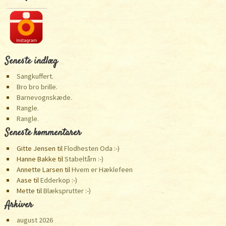
Seneste indlæg
Sangkuffert.
Bro bro brille.
Barnevognskæde.
Rangle.
Rangle.
Seneste kommentarer
Gitte Jensen
til
Flodhesten Oda :-)
Hanne Bakke
til
Stabeltårn :-)
Annette Larsen
til
Hvem er Hæklefeen
Aase
til
Edderkop :-)
Mette
til
Blæksprutter :-)
Arkiver
august 2026