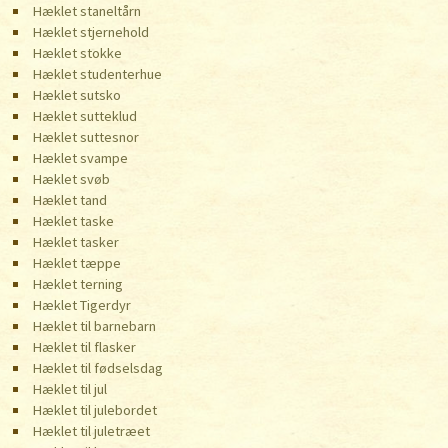
Hæklet staneltårn
Hæklet stjernehold
Hæklet stokke
Hæklet studenterhue
Hæklet sutsko
Hæklet sutteklud
Hæklet suttesnor
Hæklet svampe
Hæklet svøb
Hæklet tand
Hæklet taske
Hæklet tasker
Hæklet tæppe
Hæklet terning
Hæklet Tigerdyr
Hæklet til barnebarn
Hæklet til flasker
Hæklet til fødselsdag
Hæklet til jul
Hæklet til julebordet
Hæklet til juletræet