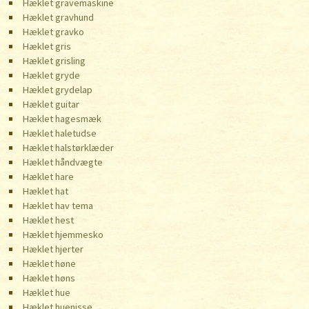
Hæklet gravemaskine
Hæklet gravhund
Hæklet gravko
Hæklet gris
Hæklet grisling
Hæklet gryde
Hæklet grydelap
Hæklet guitar
Hæklet hagesmæk
Hæklet haletudse
Hæklet halstørklæder
Hæklet håndvægte
Hæklet hare
Hæklet hat
Hæklet hav tema
Hæklet hest
Hæklet hjemmesko
Hæklet hjerter
Hæklet høne
Hæklet høns
Hæklet hue
Hæklet huenisse