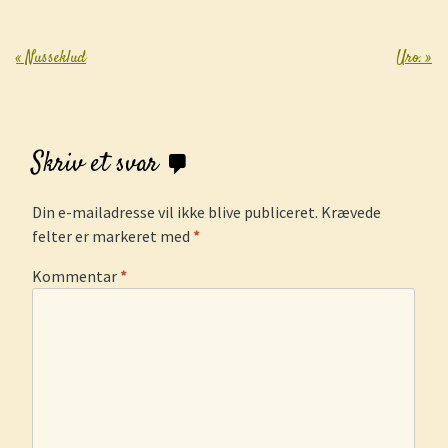
«
Nusseklud
Uro.
»
Post navigation
Skriv et svar
Din e-mailadresse vil ikke blive publiceret.
Krævede
felter er markeret med
*
Kommentar
*