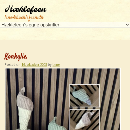
Hæklefeen
lene@haeklefeen.dk
Konkylie.
Posted on
16. oktober 2025
by
Lene